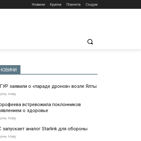
Новини
Країна
Планета
Соціум
НОВИНИ
 ГУР заявили о «параде дронов» возле Ялты
день тому
орофеева встревожила поклонников
аявлением о здоровье
день тому
С запускает аналог Starlink для обороны
день тому