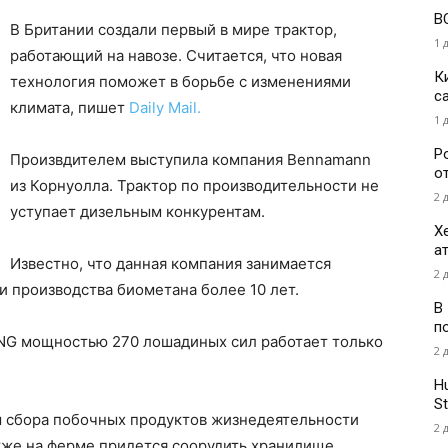
В
В Британии создали первый в мире трактор,
1 
работающий на навозе. Считается, что новая
К
технология поможет в борьбе с изменениями
с
климата, пишет
Daily Mail.
1 
Р
Произвдителем выступила компания Bennamann
о
из Корнуолла. Трактор по производительности не
2 
уступает дизельным конкурентам.
Х
а
Известно, что данная компания занимается
2 
и производства биометана более 10 лет.
В
п
LNG мощностью 270 лошадиных сил работает только
2 
H
St
м сбора побочных продуктов жизнедеятельности
2 
Также на ферме придется соорудить хранилище