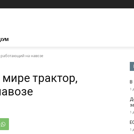
ЦІУМ
, работающий на навозе
 мире трактор,
В
навозе
1 
Д
з
1 
Е
1 