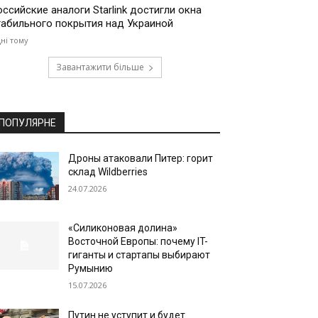
оссийские аналоги Starlink достигли окна
табильного покрытия над Украиной
дні тому
Завантажити більше
ПОПУЛЯРНЕ
Дроны атаковали Питер: горит
склад Wildberries
24.07.2026
«Силиконовая долина»
Восточной Европы: почему IT-
гиганты и стартапы выбирают
Румынию
15.07.2026
Путин не уступит и будет