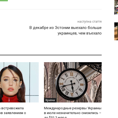
наступна стаття
В декабре из Эстонии выехало больше
украинцев, чем въехало
Країна
 встревожила
Международные резервы Украины
в заявлением о
в июле незначительно снизились –
до $51,2 млрд