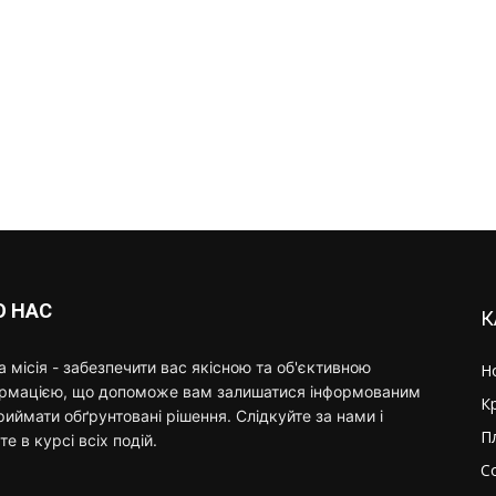
О НАС
К
 місія - забезпечити вас якісною та об'єктивною
Н
ормацією, що допоможе вам залишатися інформованим
К
риймати обґрунтовані рішення. Слідкуйте за нами і
П
те в курсі всіх подій.
С