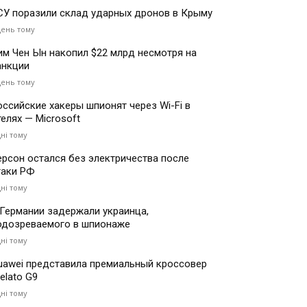
СУ поразили склад ударных дронов в Крыму
день тому
им Чен Ын накопил $22 млрд несмотря на
анкции
день тому
оссийские хакеры шпионят через Wi-Fi в
телях — Microsoft
дні тому
ерсон остался без электричества после
таки РФ
дні тому
 Германии задержали украинца,
одозреваемого в шпионаже
дні тому
uawei представила премиальный кроссовер
elato G9
дні тому