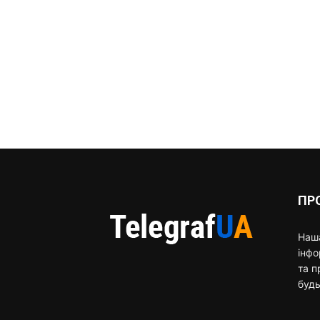
ПР
Наша
інф
та п
будь