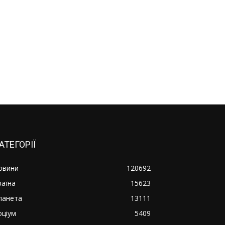
АТЕГОРІЇ
овини
120692
раїна
15623
ланета
13111
оціум
5409