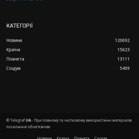
КАТЕГОРІЇ
Новини
120692
Країна
15623
Планета
13111
Соціум
5409
© Telegraf
UA
- При повному та частковому використанні матеріалів
посилання обов'язкове.
Новини
Країна
Планета
Соціум