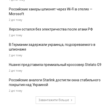
Российские хакеры шпионят через Wi-Fi в отелях —
Microsoft
2 дні тому
Херсон остался без электричества после атаки РФ
2 дні тому
В Германии задержали украинца, подозреваемого в
шпионаже
2 дні тому
Huawei представила премиальный кроссовер Stelato G9
2 дні тому
Российские аналоги Starlink достигли окна стабильного
покрытия над Украиной
2 дні тому
Завантажити більше