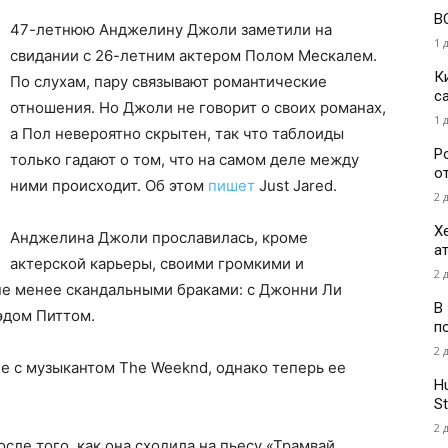
В
47-летнюю Анджелину Джоли заметили на
1 
свидании с 26-летним актером Полом Мескалем.
К
По слухам, пару связывают романтические
с
отношения. Но Джоли не говорит о своих романах,
1 
а Пол невероятно скрытен, так что таблоиды
Р
только гадают о том, что на самом деле между
о
ними происходит. Об этом
пишет
Just Jared.
2 
Х
Анджелина Джоли прославилась, кроме
а
актерской карьеры, своими громкими и
2 
не менее скандальными браками: с Джонни Ли
В
эдом Питтом.
п
2 
е с музыкантом The Weeknd, однако теперь ее
H
St
2 
осле того, как она сходила на пьесу «Трамвай