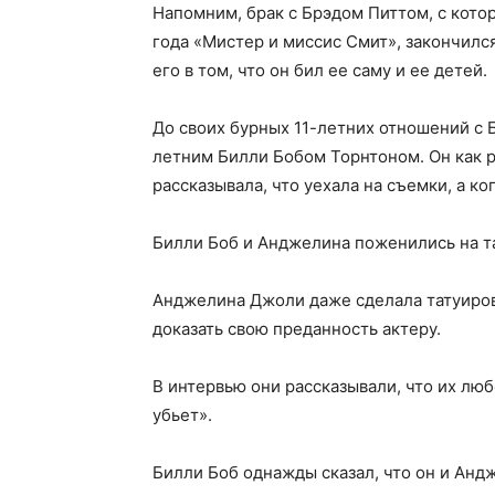
Напомним, брак с Брэдом Питтом, с кот
года «Мистер и миссис Смит», закончилс
его в том, что он бил ее саму и ее детей.
До своих бурных 11-летних отношений с
летним Билли Бобом Торнтоном. Он как р
рассказывала, что уехала на съемки, а ко
Билли Боб и Анджелина поженились на та
Анджелина Джоли даже сделала татуировк
доказать свою преданность актеру.
В интервью они рассказывали, что их любо
убьет».
Билли Боб однажды сказал, что он и Анд