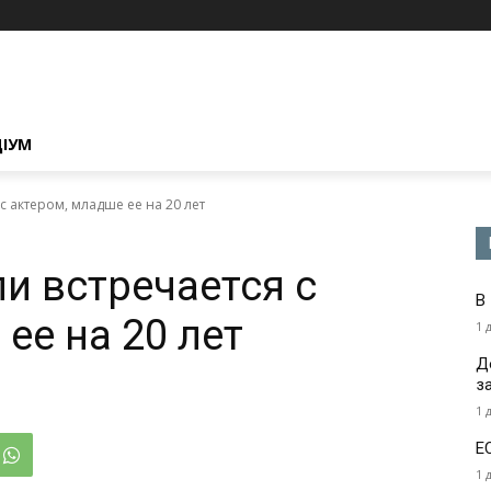
ЦІУМ
 актером, младше ее на 20 лет
 встречается с
В
ее на 20 лет
1 
Д
з
1 
Е
1 