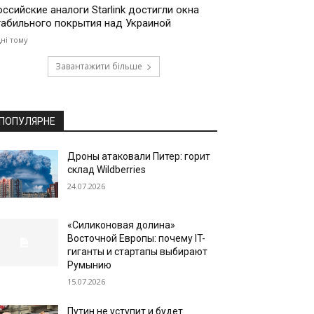
оссийские аналоги Starlink достигли окна
табильного покрытия над Украиной
дні тому
Завантажити більше
ПОПУЛЯРНЕ
Дроны атаковали Питер: горит
склад Wildberries
24.07.2026
«Силиконовая долина»
Восточной Европы: почему IT-
гиганты и стартапы выбирают
Румынию
15.07.2026
Путин не уступит и будет