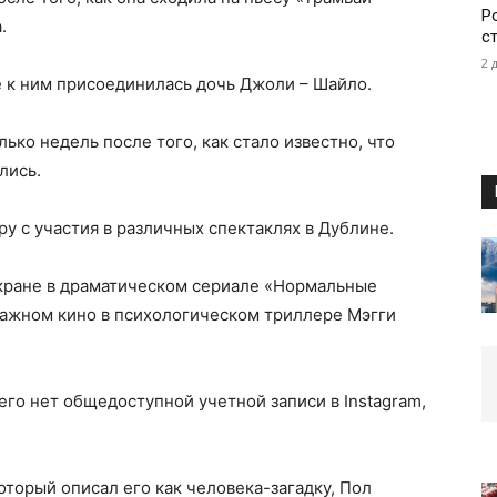
Р
.
с
2 
е к ним присоединилась дочь Джоли – Шайло.
ько недель после того, как стало известно, что
лись.
ру с участия в различных спектаклях в Дублине.
экране в драматическом сериале «Нормальные
ражном кино в психологическом триллере Мэгги
его нет общедоступной учетной записи в Instagram,
который описал его как человека-загадку, Пол