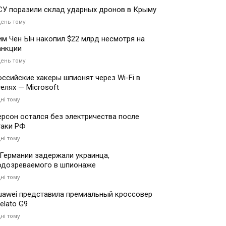
СУ поразили склад ударных дронов в Крыму
день тому
им Чен Ын накопил $22 млрд несмотря на
анкции
день тому
оссийские хакеры шпионят через Wi-Fi в
телях — Microsoft
дні тому
ерсон остался без электричества после
таки РФ
дні тому
 Германии задержали украинца,
одозреваемого в шпионаже
дні тому
uawei представила премиальный кроссовер
elato G9
дні тому