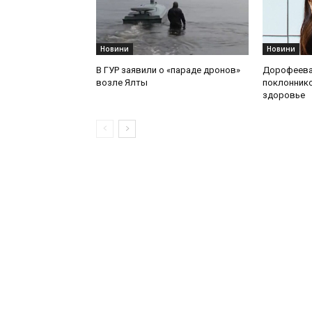
Новини
Новини
В ГУР заявили о «параде дронов»
Дорофеева
возле Ялты
поклоннико
здоровье