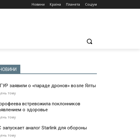
Новини
Країна
Планета
Соціум
НОВИНИ
 ГУР заявили о «параде дронов» возле Ялты
день тому
орофеева встревожила поклонников
аявлением о здоровье
день тому
С запускает аналог Starlink для обороны
день тому