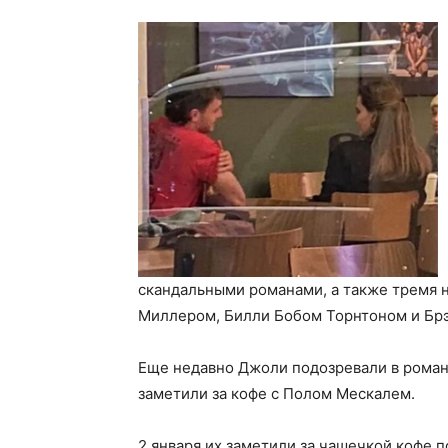
скандальными романами, а также тремя 
Миллером, Билли Бобом Торнтоном и Бр
Еще недавно Джоли подозревали в роман
заметили за кофе с Полом Мескалем.
2 января их заметили за чашечкой кофе п