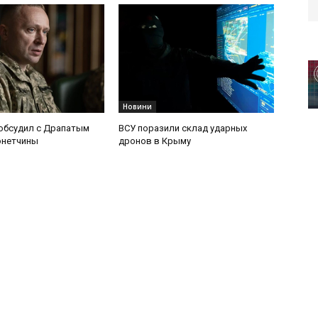
Новини
обсудил с Драпатым
ВСУ поразили склад ударных
онетчины
дронов в Крыму