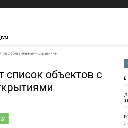
ЦІУМ
ктов с обязательными укрытиями
 список объектов с
В
укрытиями
2 
Д
з
2 
Е
2 