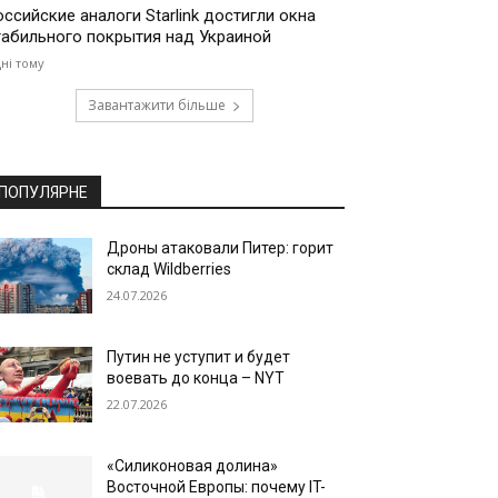
оссийские аналоги Starlink достигли окна
табильного покрытия над Украиной
дні тому
Завантажити більше
ПОПУЛЯРНЕ
Дроны атаковали Питер: горит
склад Wildberries
24.07.2026
Путин не уступит и будет
воевать до конца – NYT
22.07.2026
«Силиконовая долина»
Восточной Европы: почему IT-