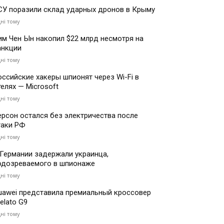
СУ поразили склад ударных дронов в Крыму
дні тому
им Чен Ын накопил $22 млрд несмотря на
анкции
дні тому
оссийские хакеры шпионят через Wi-Fi в
телях — Microsoft
дні тому
ерсон остался без электричества после
таки РФ
дні тому
 Германии задержали украинца,
одозреваемого в шпионаже
дні тому
uawei представила премиальный кроссовер
elato G9
дні тому