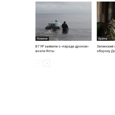
Новини
Країна
В ГУР заявили о «параде дронов»
Зеленский 
возле Ялты
оборону Д