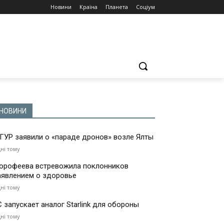
Новини
Країна
Планета
Соціум
НОВИНИ
 ГУР заявили о «параде дронов» возле Ялты
дні тому
орофеева встревожила поклонников
аявлением о здоровье
дні тому
С запускает аналог Starlink для обороны
дні тому