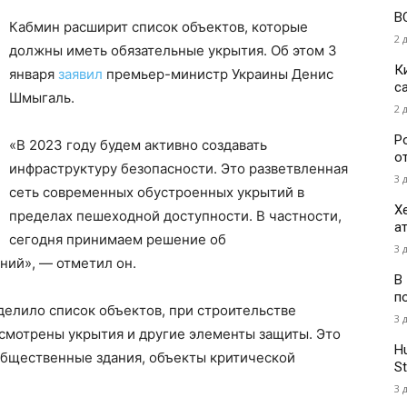
В
Кабмин расширит список объектов, которые
2 
должны иметь обязательные укрытия. Об этом 3
К
января
заявил
премьер-министр Украины Денис
с
Шмыгаль.
2 
Р
«В 2023 году будем активно создавать
о
инфраструктуру безопасности. Это разветвленная
3 
сеть современных обустроенных укрытий в
Х
пределах пешеходной доступности. В частности,
а
сегодня принимаем решение об
3 
ний», — отметил он.
В
п
елило список объектов, при строительстве
3 
смотрены укрытия и другие элементы защиты. Это
H
общественные здания, объекты критической
St
3 