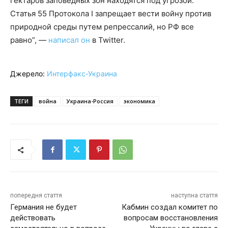
гектаров заповедных зон находятся под угрозой.
Статья 55 Протокола I запрещает вести войну против
природной среды путем репрессалий, но РФ все
равно”, —
написал он
в Twitter.
Джерело:
Интерфакс-Украина
ТЕГИ
война
Украина-Россия
экономика
попередня стаття
наступна стаття
Германия не будет
Кабмин создал комитет по
действовать
вопросам восстановления