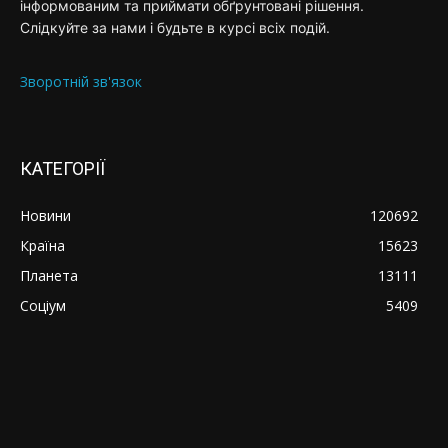
інформованим та приймати обґрунтовані рішення.
Слідкуйте за нами і будьте в курсі всіх подій.
Зворотній зв'язок
КАТЕГОРІЇ
Новини
120692
Країна
15623
Планета
13111
Соціум
5409