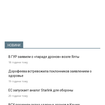
НОВИНИ
В ГУР заявили о «параде дронов» возле Ялты
18 години тому
Дорофеева встревожила поклонников заявлением о
здоровье
19 години тому
ЕС запускает аналог Starlink для обороны
20 години тому
ВСУ поразили склад ударных дронов в Крыму