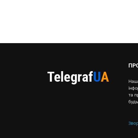
ПР
Наша
інф
та п
будь
Звор