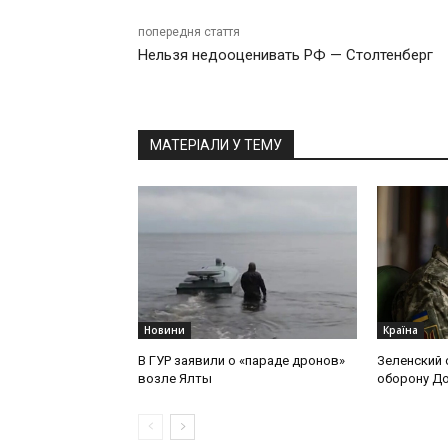
попередня стаття
Нельзя недооценивать РФ — Столтенберг
МАТЕРІАЛИ У ТЕМУ
Новини
Країна
В ГУР заявили о «параде дронов»
Зеленский 
возле Ялты
оборону Д