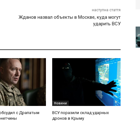
наступна стаття
Жданов назвал объекты в Москве, куда могут
ударить ВСУ
Новини
обсудил с Драпатым
ВСУ поразили склад ударных
онетчины
дронов в Крыму