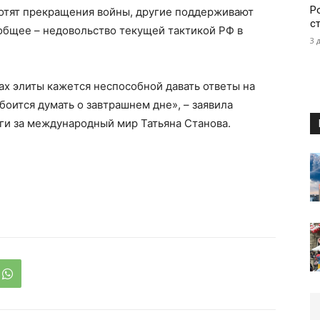
Р
хотят прекращения войны, другие поддерживают
с
общее – недовольство текущей тактикой РФ в
3 
азах элиты кажется неспособной давать ответы на
и боится думать о завтрашнем дне», – заявила
ги за международный мир Татьяна Станова.