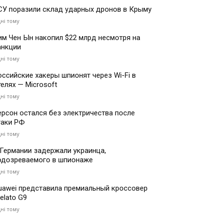
СУ поразили склад ударных дронов в Крыму
дні тому
им Чен Ын накопил $22 млрд несмотря на
анкции
дні тому
оссийские хакеры шпионят через Wi-Fi в
телях — Microsoft
дні тому
ерсон остался без электричества после
таки РФ
дні тому
 Германии задержали украинца,
одозреваемого в шпионаже
дні тому
uawei представила премиальный кроссовер
elato G9
дні тому