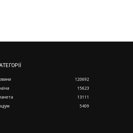
АТЕГОРІЇ
овини
120692
раїна
15623
ланета
13111
оціум
5409