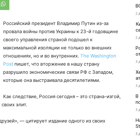
В
2 
Российский президент Владимир Путин из-за
К
с
провала войны против Украины к 23-й годовщине
2 
своего управления страной подошел к
максимальной изоляции не только во внешних
Р
о
отношениях, но и во внутренних.
The Washington
3 
Post
пишет, что вторжение в нашу страну
разрушило экономические связи РФ с Западом,
Х
а
которые она выстраивала десятилетиями.
3 
В
Как следствие, Россия сегодня – это страна-изгой,
п
 своих элит.
3 
H
друзей», — цитирует издание одного из своих
St
3 