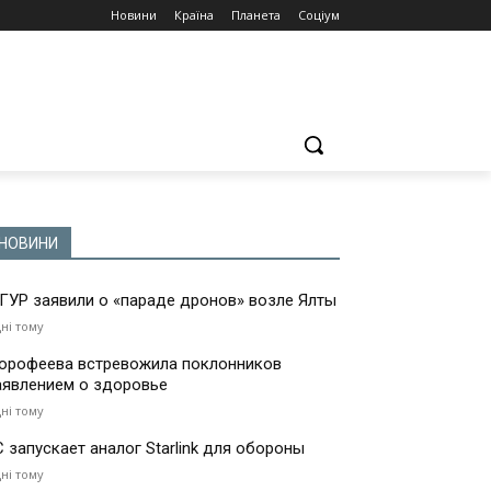
Новини
Країна
Планета
Соціум
НОВИНИ
 ГУР заявили о «параде дронов» возле Ялты
дні тому
орофеева встревожила поклонников
аявлением о здоровье
дні тому
С запускает аналог Starlink для обороны
дні тому