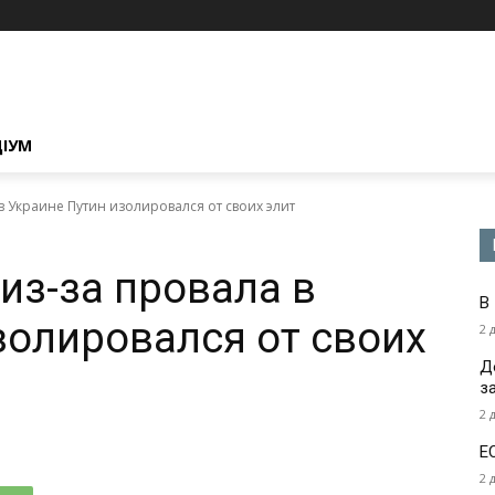
ЦІУМ
 в Украине Путин изолировался от своих элит
 из-за провала в
В
золировался от своих
2 
Д
з
2 
Е
2 