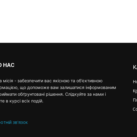
О НАС
К
 місія - забезпечити вас якісною та об'єктивною
Н
ормацією, що допоможе вам залишатися інформованим
К
риймати обґрунтовані рішення. Слідкуйте за нами і
П
те в курсі всіх подій.
С
отній зв'язок