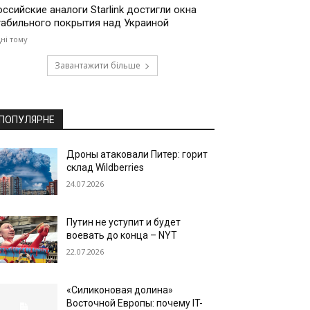
оссийские аналоги Starlink достигли окна
табильного покрытия над Украиной
дні тому
Завантажити більше
ПОПУЛЯРНЕ
Дроны атаковали Питер: горит
склад Wildberries
24.07.2026
Путин не уступит и будет
воевать до конца – NYT
22.07.2026
«Силиконовая долина»
Восточной Европы: почему IT-