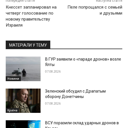
попередня стаття
наступна стаття
Кнессет запланировал на
Пеле попрощался с семьей
четверг голосование по
и друзьями
новому правительству
Израиля
МАТЕРІАЛИ У ТЕМУ
В ГУР заявили о «параде дронов» возле
Ялты
07.08.2026
Новини
Зеленский обсудил с Драпатым
оборону Донетчины
07.08.2026
Країна
ВСУ поразили склад ударных дронов в