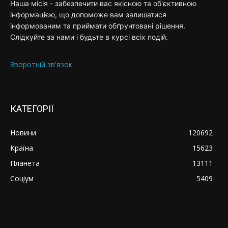
Наша місія - забезпечити вас якісною та об'єктивною
інформацією, що допоможе вам залишатися
інформованим та приймати обґрунтовані рішення.
Слідкуйте за нами і будьте в курсі всіх подій.
Зворотній зв'язок
КАТЕГОРІЇ
Новини
120692
Країна
15623
Планета
13111
Соціум
5409