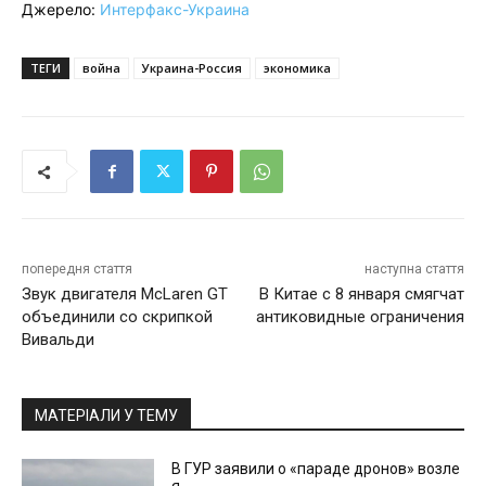
Джерело:
Интерфакс-Украина
ТЕГИ
война
Украина-Россия
экономика
попередня стаття
наступна стаття
Звук двигателя McLaren GT
В Китае с 8 января смягчат
объединили со скрипкой
антиковидные ограничения
Вивальди
МАТЕРІАЛИ У ТЕМУ
В ГУР заявили о «параде дронов» возле