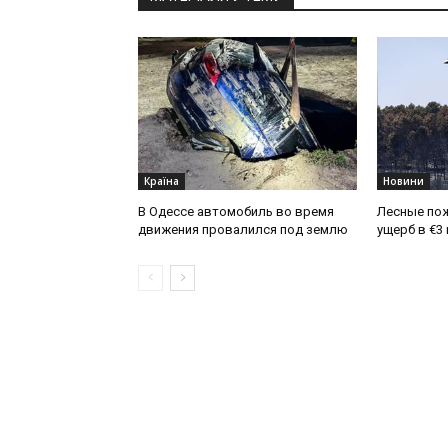
Країна
Новини
В Одессе автомобиль во время
Лесные по
движения провалился под землю
ущерб в €3