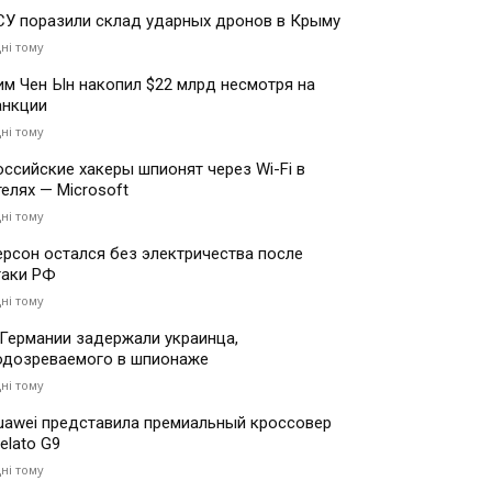
СУ поразили склад ударных дронов в Крыму
дні тому
им Чен Ын накопил $22 млрд несмотря на
анкции
дні тому
оссийские хакеры шпионят через Wi-Fi в
телях — Microsoft
дні тому
ерсон остался без электричества после
таки РФ
дні тому
 Германии задержали украинца,
одозреваемого в шпионаже
дні тому
uawei представила премиальный кроссовер
elato G9
дні тому