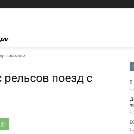
ЦІУМ
зд с аммиаком
 рельсов поезд с
В
2 
Д
з
2 
Е
2 