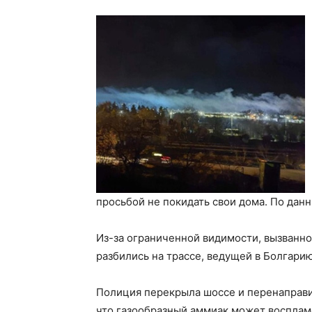
просьбой не покидать свои дома. По дан
Из-за ограниченной видимости, вызванн
разбились на трассе, ведущей в Болгарию
Полиция перекрыла шоссе и перенаправи
что газообразный аммиак может восплам