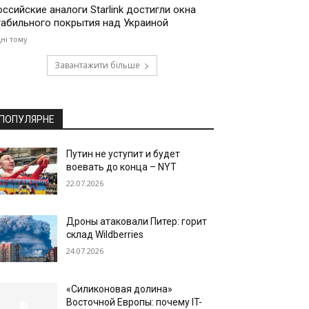
оссийские аналоги Starlink достигли окна
табильного покрытия над Украиной
дні тому
Завантажити більше
ПОПУЛЯРНЕ
Путин не уступит и будет
воевать до конца – NYT
22.07.2026
Дроны атаковали Питер: горит
склад Wildberries
24.07.2026
«Силиконовая долина»
Восточной Европы: почему IT-