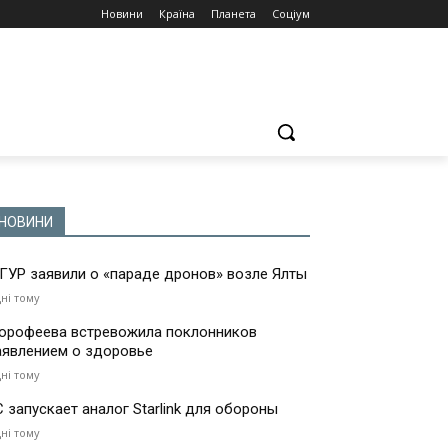
Новини
Країна
Планета
Соціум
НОВИНИ
 ГУР заявили о «параде дронов» возле Ялты
дні тому
орофеева встревожила поклонников
аявлением о здоровье
дні тому
С запускает аналог Starlink для обороны
дні тому