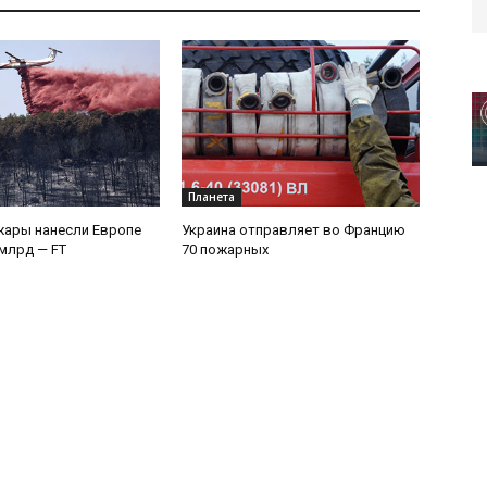
Планета
жары нанесли Европе
Украина отправляет во Францию
 млрд — FT
70 пожарных