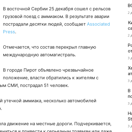
В
В восточной Сербии 25 декабря сошел с рельсов
2 
грузовой поезд с аммиаком. В результате аварии
К
пострадали десятки людей, сообщает
Associated
с
Press
.
2 
Р
Отмечается, что состав перекрыл главную
о
международную автомагистраль.
3 
Х
В городе Пирот объявлено чрезвычайное
а
положение, власти обратились к жителям с
3 
ным СМИ, пострадал 51 человек.
В
п
ой утечкой аммиака, несколько автомобилей
3 
.
H
St
ла движение на местные дороги. Подчеркивается,
3 
ениться и привести к серьезным травмам или даже