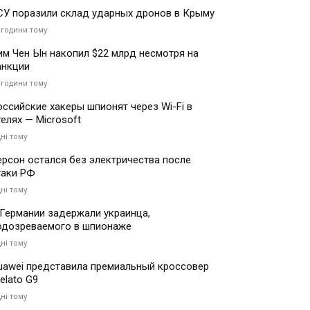
СУ поразили склад ударных дронов в Крыму
 години тому
им Чен Ын накопил $22 млрд несмотря на
анкции
 години тому
оссийские хакеры шпионят через Wi-Fi в
телях — Microsoft
дні тому
ерсон остался без электричества после
таки РФ
дні тому
 Германии задержали украинца,
одозреваемого в шпионаже
дні тому
uawei представила премиальный кроссовер
elato G9
дні тому