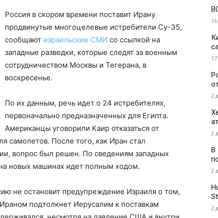
В
Россия в скором времени поставит Ирану
16
продвинутые многоцелевые истребители Су-35,
К
сообщают
израильские СМИ
со ссылкой на
с
западные разведки, которые следят за военным
17
сотрудничеством Москвы и Тегерана, в
Р
воскресенье.
о
2 
По их данным, речь идет о 24 истребителях,
Х
первоначально предназначенных для Египта.
а
Американцы уговорили Каир отказаться от
2 
ля самолетов. После того, как Иран стал
В
ии, вопрос был решен. По сведениям западных
п
 на новых машинах идет полным ходом.
2 
H
сию не остановит предупреждение Израиля о том,
St
 Ираном подтолкнет Иерусалим к поставкам
2 
здерживался, несмотря на давление США и внутри