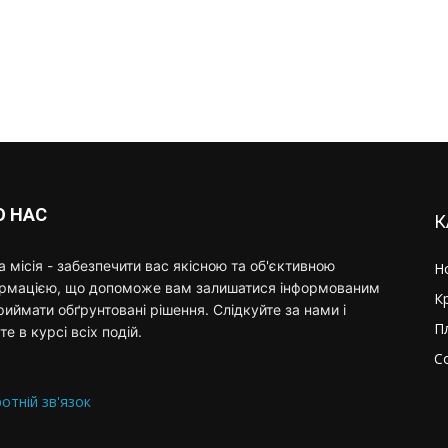
О НАС
К
 місія - забезпечити вас якісною та об'єктивною
Н
ормацією, що допоможе вам залишатися інформованим
К
риймати обґрунтовані рішення. Слідкуйте за нами і
П
те в курсі всіх подій.
С
отній зв'язок