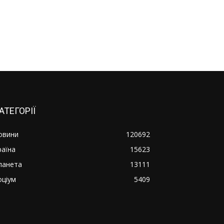
АТЕГОРІЇ
овини
120692
раїна
15623
ланета
13111
оціум
5409