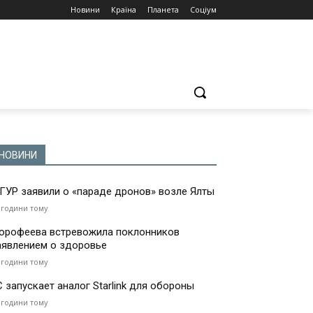
Новини
Країна
Планета
Соціум
НОВИНИ
 ГУР заявили о «параде дронов» возле Ялты
 години тому
орофеева встревожила поклонников
аявлением о здоровье
 години тому
С запускает аналог Starlink для обороны
 години тому