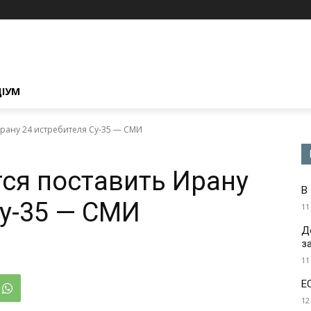
ЦІУМ
Ирану 24 истребителя Су-35 — СМИ
ся поставить Ирану
В
Су-35 — СМИ
11
Д
з
11
Е
12