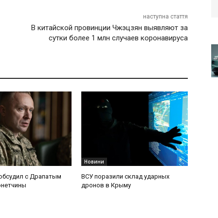
наступна стаття
В китайской провинции Чжэцзян выявляют за
сутки более 1 млн случаев коронавируса
Новини
обсудил с Драпатым
ВСУ поразили склад ударных
онетчины
дронов в Крыму