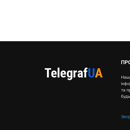
ПР
Наша
інф
та п
будь
Звор