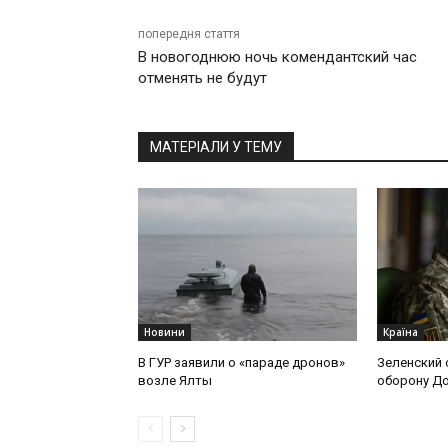
попередня стаття
В новогоднюю ночь комендантский час
отменять не будут
МАТЕРІАЛИ У ТЕМУ
Новини
Країна
В ГУР заявили о «параде дронов»
Зеленский 
возле Ялты
оборону Д