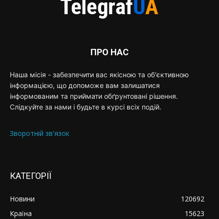
ПРО НАС
Наша місія - забезпечити вас якісною та об'єктивною
інформацією, що допоможе вам залишатися
інформованим та приймати обґрунтовані рішення.
Слідкуйте за нами і будьте в курсі всіх подій.
Зворотній зв'язок
КАТЕГОРІЇ
Новини
120692
Країна
15623