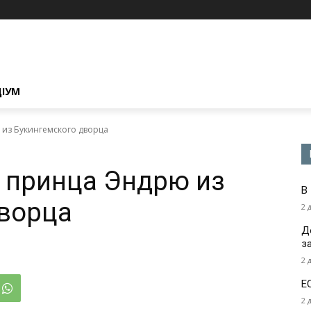
ЦІУМ
ю из Букингемского дворца
т принца Эндрю из
В
дворца
2 
Д
з
2 
Е
2 