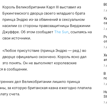
В
Король Великобритании Карл III выставил из
2 
Букингемского дворца своего младшего брата
К
принца Эндрю из-за обвинений в сексуальном
с
насилии со стороны правозащитницы Вирджинии
2 
Джуффре. Об этом сообщает
The Sun
, ссылаясь на
Р
свои источники.
о
3 
«Любое присутствие (принца Эндрю — ред.) во
Х
дворце официально окончено. Король ясно дал
а
это понять. Он не выполняет королевские
3 
ся в сообщении.
В
п
утренних дел Великобритании лишило принца
3 
ы, за которую британская казна ежегодно платила
H
лату счета.
St
3 