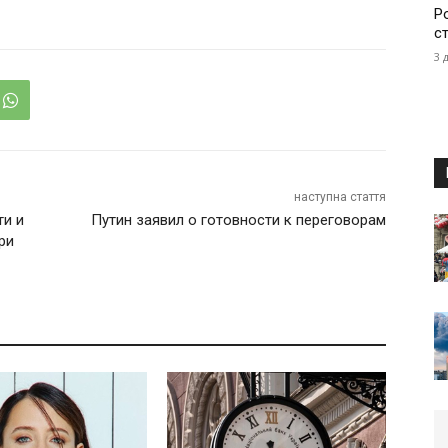
Р
с
3 
наступна стаття
ти и
Путин заявил о готовности к переговорам
ри