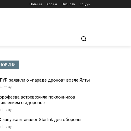
Новини
Країна
Планета
Соціум
НОВИНИ
 ГУР заявили о «параде дронов» возле Ялты
дні тому
орофеева встревожила поклонников
аявлением о здоровье
дні тому
С запускает аналог Starlink для обороны
дні тому