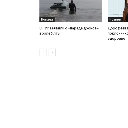
Новини
Новини
В ГУР заявили о «параде дронов»
Дорофеева
возле Ялты
поклоннико
здоровье