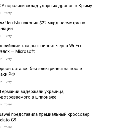
СУ поразили склад ударных дронов в Крыму
дні тому
им Чен Ын накопил $22 млрд несмотря на
анкции
дні тому
оссийские хакеры шпионят через Wi-Fi в
телях — Microsoft
дні тому
ерсон остался без электричества после
таки РФ
дні тому
 Германии задержали украинца,
одозреваемого в шпионаже
дні тому
uawei представила премиальный кроссовер
elato G9
дні тому