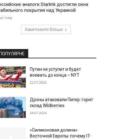
оссийские аналоги Starlink достигли окна
табильного покрытия над Украиной
дні тому
Завантажити більше
ПОПУЛЯРНЕ
Путин не уступит и будет
воевать до конца – NYT
22.07.2026
Дроны атаковали Питер: горит
склад Wildberries
24.07.2026
«Силиконовая долина»
Восточной Европы: почему IT-