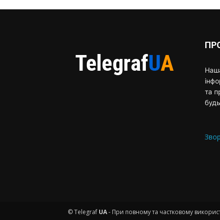
ПР
Наша
інф
та п
будь
Звор
© Telegraf
UA
- При повному та частковому використ