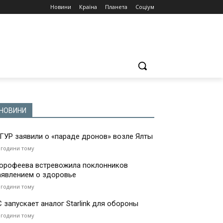
Новини
Країна
Планета
Соціум
НОВИНИ
 ГУР заявили о «параде дронов» возле Ялты
 години тому
орофеева встревожила поклонников
аявлением о здоровье
 години тому
С запускает аналог Starlink для обороны
 години тому