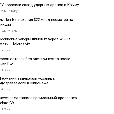
СУ поразили склад ударных дронов в Крыму
 години тому
им Чен Ын накопил $22 млрд несмотря на
анкции
 годину тому
оссийские хакеры шпионят через Wi-Fi в
телях — Microsoft
дні тому
ерсон остался без электричества после
таки РФ
дні тому
 Германии задержали украинца,
одозреваемого в шпионаже
дні тому
uawei представила премиальный кроссовер
elato G9
дні тому