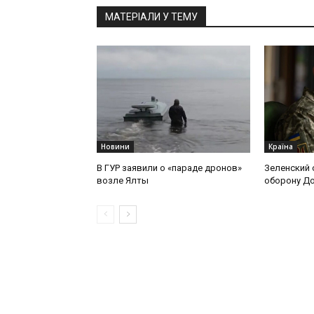
МАТЕРІАЛИ У ТЕМУ
Новини
Країна
В ГУР заявили о «параде дронов»
Зеленский 
возле Ялты
оборону Д