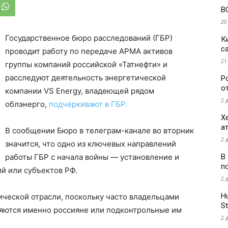
В
20
Государственное бюро расследований (ГБР)
К
с
проводит работу по передаче АРМА активов
21
группы компаний российской «Татнефти» и
расследуют деятельность энергетической
Р
о
компании VS Energy, владеющей рядом
2 
облэнерго,
подчеркивают в ГБР.
Х
а
В сообщении Бюро в телеграм-канале во вторник
2 
значится, что одно из ключевых направлений
В
работы ГБР с начала войны — установление и
п
й или субъектов РФ.
2 
H
ической отрасли, поскольку часто владельцами
St
ляются именно россияне или подконтрольные им
2 