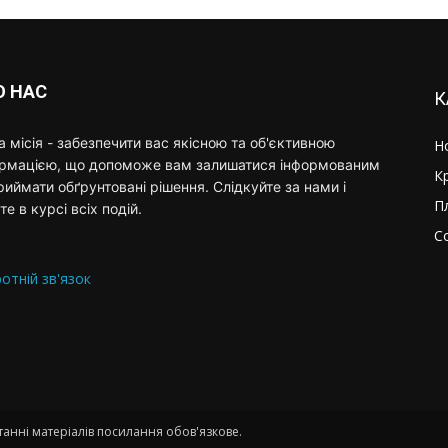
О НАС
К
 місія - забезпечити вас якісною та об'єктивною
Н
ормацією, що допоможе вам залишатися інформованим
К
риймати обґрунтовані рішення. Слідкуйте за нами і
П
те в курсі всіх подій.
С
отній зв'язок
анні матеріалів посилання обов'язкове.