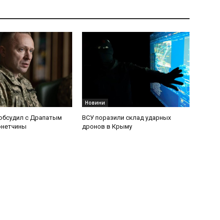
Новини
обсудил с Драпатым
ВСУ поразили склад ударных
онетчины
дронов в Крыму