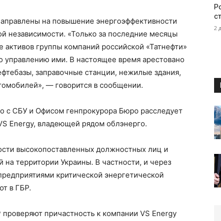
Р
с
направлены на повышение энергоэффективности
2 
ой независимости. «Только за последние месяцы
е активов группы компаний российской «Татнефти»
 управлению ими. В настоящее время арестовано
фтебазы, заправочные станции, нежилые здания,
втомобилей», — говорится в сообщении.
но с СБУ и Офисом генпрокурора Бюро расследует
VS Energy, владеющей рядом облэнерго.
ости высокопоставленных должностных лиц и
 на территории Украины. В частности, и через
 предприятиями критической энергетической
т в ГБР.
 проверяют причастность к компании VS Energy