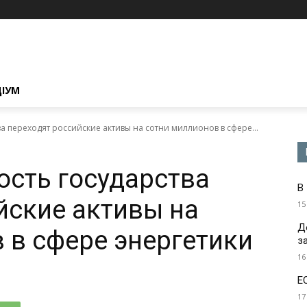
ЦІУМ
ва переходят российские активы на сотни миллионов в сфере...
ость государства
В
йские активы на
15
Д
 в сфере энергетики
з
16
Е
17