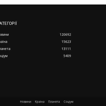
АТЕГОРІЇ
овини
120692
раїна
15623
ланета
13111
оціум
5409
Новини
Країна
Планета
Соціум