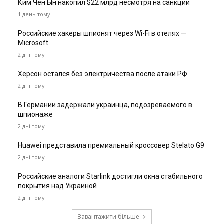
Ким Чен Ын накопил $22 млрд несмотря на санкции
1 день тому
Российские хакеры шпионят через Wi-Fi в отелях —
Microsoft
2 дні тому
Херсон остался без электричества после атаки РФ
2 дні тому
В Германии задержали украинца, подозреваемого в
шпионаже
2 дні тому
Huawei представила премиальный кроссовер Stelato G9
2 дні тому
Российские аналоги Starlink достигли окна стабильного
покрытия над Украиной
2 дні тому
Завантажити більше