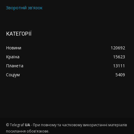
Зворотній зв'язок
КАТЕГОРІЇ
Новини
120692
Країна
15623
Планета
13111
Соціум
5409
© Telegraf
UA
- При повному та частковому використанні матеріалів
посилання обов'язкове.