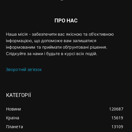
ПРО НАС
Наша місія - забезпечити вас якісною та об'єктивною
інформацією, що допоможе вам залишатися
інформованим та приймати обґрунтовані рішення.
Слідкуйте за нами і будьте в курсі всіх подій.
Зворотній зв'язок
КАТЕГОРІЇ
Новини
120687
Країна
15619
Планета
13109