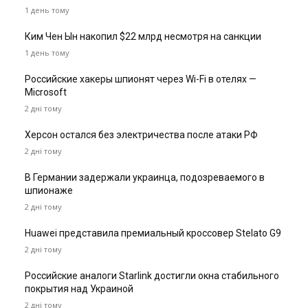
1 день тому
Ким Чен Ын накопил $22 млрд несмотря на санкции
1 день тому
Российские хакеры шпионят через Wi-Fi в отелях —
Microsoft
2 дні тому
Херсон остался без электричества после атаки РФ
2 дні тому
В Германии задержали украинца, подозреваемого в
шпионаже
2 дні тому
Huawei представила премиальный кроссовер Stelato G9
2 дні тому
Российские аналоги Starlink достигли окна стабильного
покрытия над Украиной
2 дні тому