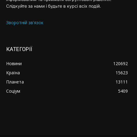
Слідкуйте за нами і будьте в курсі всіх подій.
Зворотній зв'язок
КАТЕГОРІЇ
Новини
120692
Країна
15623
Планета
13111
Соціум
5409