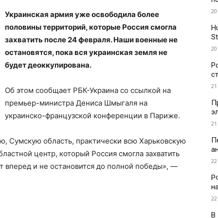
20
Украинская армия уже освободила более
половины территорий, которые Россия смогла
H
St
захватить после 24 февраля. Наши военные не
20
остановятся, пока вся украинская земля не
будет деоккупирована.
Р
с
21
Об этом сообщает РБК-Украина со ссылкой на
П
премьер-министра Дениса Шмыгаля на
э
украинско-французской конференции в Париже.
21
П
ю, Сумскую область, практически всю Харьковскую
а
ластной центр, который Россия смогла захватить
22
ет вперед и не остановится до полной победы», —
Р
н
22
В