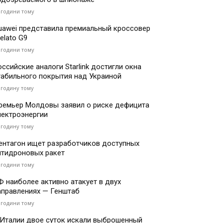
 години тому
uawei представила премиальный кроссовер
elato G9
 години тому
оссийские аналоги Starlink достигли окна
табильного покрытия над Украиной
 годину тому
ремьер Молдовы заявил о риске дефицита
лектроэнергии
 годину тому
ентагон ищет разработчиков доступных
нтидроновых ракет
 години тому
Ф наиболее активно атакует в двух
аправлениях — Генштаб
 години тому
 Италии двое суток искали выброшенный