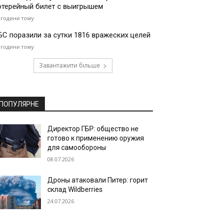
отерейный билет с выигрышем
 години тому
БС поразили за сутки 1816 вражеских целей
 години тому
Завантажити більше
ПОПУЛЯРНЕ
Директор ГБР: общество не
готово к применению оружия
для самообороны
08.07.2026
Дроны атаковали Питер: горит
склад Wildberries
24.07.2026