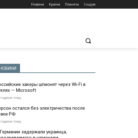
Новини
Країна
Планета
Соціум
НОВИНИ
оссийские хакеры шпионят через Wi-Fi в
телях — Microsoft
 години тому
ерсон остался без электричества после
таки РФ
 години тому
 Германии задержали украинца,
одозреваемого в шпионаже