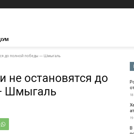
ЦІУМ
ятся до полной победы — Шмыгаль
и не остановятся до
Р
— Шмыгаль
о
18
Х
а
19
В
п