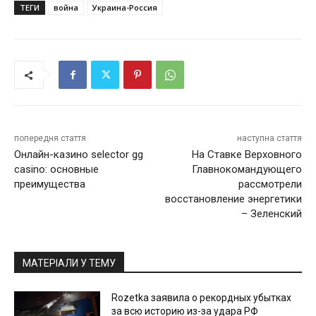
ТЕГИ
война
Украина-Россия
попередня стаття
наступна стаття
Онлайн-казино selector gg
На Ставке Верховного
casino: основные
Главнокомандующего
преимущества
рассмотрели
восстановление энергетики
– Зеленский
МАТЕРІАЛИ У ТЕМУ
Rozetka заявила о рекордных убытках
за всю историю из-за удара РФ