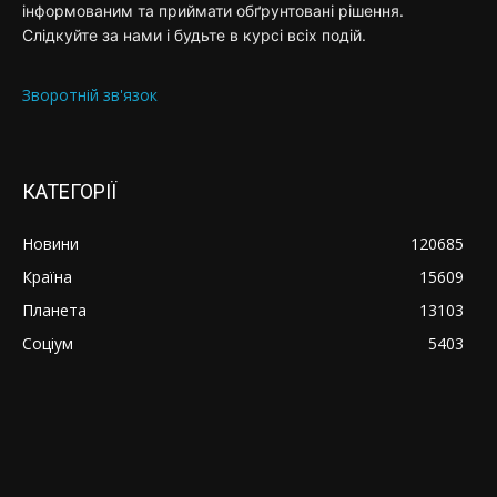
інформованим та приймати обґрунтовані рішення.
Слідкуйте за нами і будьте в курсі всіх подій.
Зворотній зв'язок
КАТЕГОРІЇ
Новини
120685
Країна
15609
Планета
13103
Соціум
5403