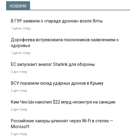
НОВИНИ
В ГУР заявили о «параде дронов» возле Ялты
1 день тому
Дорофеева встревожила поклонников заявлением о
здоровье
1 день тому
ЕС запускает аналог Starlink для обороны
2 дні тому
ВСУ поразили склад ударных дронов в Крыму
2 дні тому
Ким Чен Ын накопил $22 млрд несмотря на санкции
2 дні тому
Российские хакеры шпионят через Wi-Fi в отелях —
Microsoft
3 дні тому