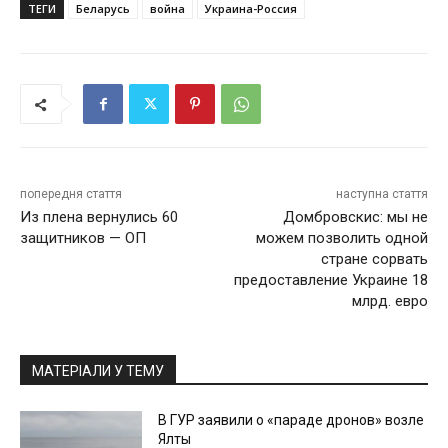
ТЕГИ
Беларусь
война
Украина-Россия
попередня стаття
наступна стаття
Из плена вернулись 60
Домбровскис: мы не
защитников — ОП
можем позволить одной
стране сорвать
предоставление Украине 18
млрд. евро
МАТЕРІАЛИ У ТЕМУ
В ГУР заявили о «параде дронов» возле
Ялты