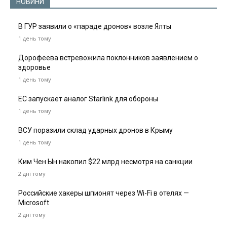
НОВИНИ
В ГУР заявили о «параде дронов» возле Ялты
1 день тому
Дорофеева встревожила поклонников заявлением о
здоровье
1 день тому
ЕС запускает аналог Starlink для обороны
1 день тому
ВСУ поразили склад ударных дронов в Крыму
1 день тому
Ким Чен Ын накопил $22 млрд несмотря на санкции
2 дні тому
Российские хакеры шпионят через Wi-Fi в отелях —
Microsoft
2 дні тому