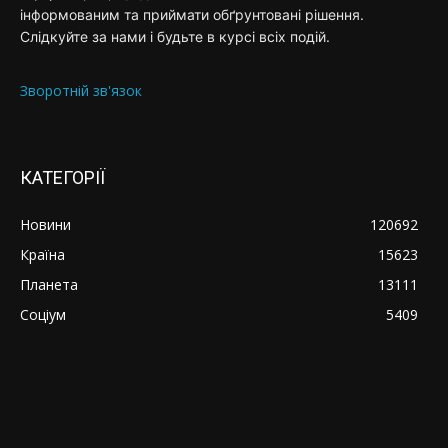
інформованим та приймати обґрунтовані рішення.
Слідкуйте за нами і будьте в курсі всіх подій.
Зворотній зв'язок
КАТЕГОРІЇ
Новини
120692
Країна
15623
Планета
13111
Соціум
5409