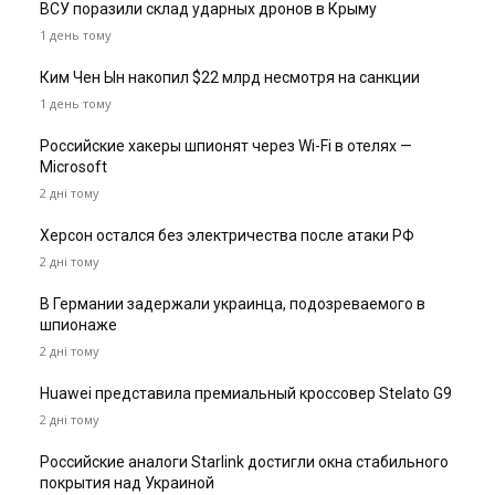
ВСУ поразили склад ударных дронов в Крыму
1 день тому
Ким Чен Ын накопил $22 млрд несмотря на санкции
1 день тому
Российские хакеры шпионят через Wi-Fi в отелях —
Microsoft
2 дні тому
Херсон остался без электричества после атаки РФ
2 дні тому
В Германии задержали украинца, подозреваемого в
шпионаже
2 дні тому
Huawei представила премиальный кроссовер Stelato G9
2 дні тому
Российские аналоги Starlink достигли окна стабильного
покрытия над Украиной