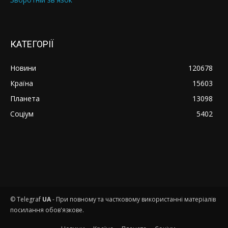
КАТЕГОРІЇ
Новини
120678
Країна
15603
Планета
13098
Соціум
5402
© Telegraf
UA
- При повному та частковому використанні матеріалів
посилання обов'язкове.