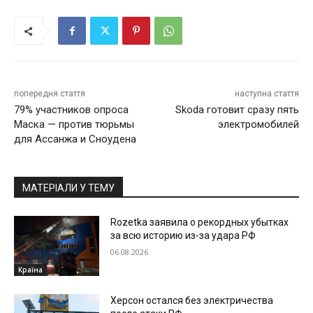
попередня стаття
наступна стаття
79% участников опроса
Skoda готовит сразу пять
Маска — против тюрьмы
электромобилей
для Ассанжа и Сноудена
МАТЕРІАЛИ У ТЕМУ
Rozetka заявила о рекордных убытках
за всю историю из-за удара РФ
06.08.2026
Країна
Херсон остался без электричества