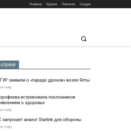
Новини
Країна
Планета
Соціум
НОВИНИ
 ГУР заявили о «параде дронов» возле Ялты
дні тому
орофеева встревожила поклонников
аявлением о здоровье
дні тому
С запускает аналог Starlink для обороны
дні тому