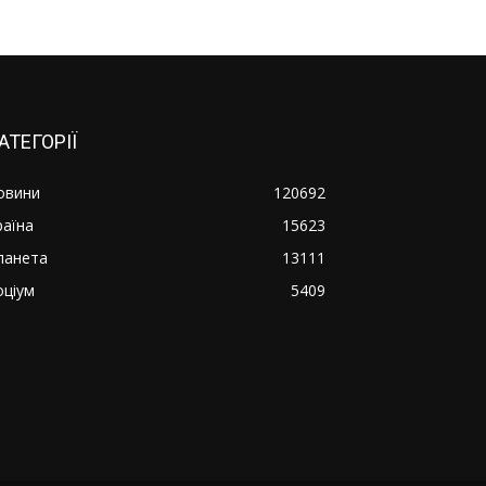
АТЕГОРІЇ
овини
120692
раїна
15623
ланета
13111
оціум
5409