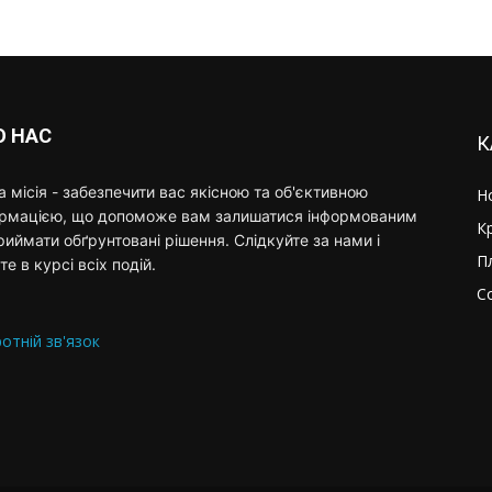
О НАС
К
 місія - забезпечити вас якісною та об'єктивною
Н
ормацією, що допоможе вам залишатися інформованим
К
риймати обґрунтовані рішення. Слідкуйте за нами і
П
те в курсі всіх подій.
С
отній зв'язок