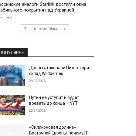
оссийские аналоги Starlink достигли окна
табильного покрытия над Украиной
дні тому
Завантажити більше
ПОПУЛЯРНЕ
Дроны атаковали Питер: горит
склад Wildberries
24.07.2026
Путин не уступит и будет
воевать до конца – NYT
22.07.2026
«Силиконовая долина»
Восточной Европы: почему IT-