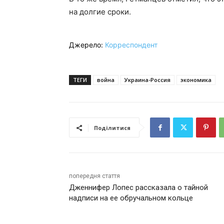
на долгие сроки.
Джерело:
Корреспондент
ТЕГИ
война
Украина-Россия
экономика
Поділитися
попередня стаття
Дженнифер Лопес рассказала о тайной
надписи на ее обручальном кольце