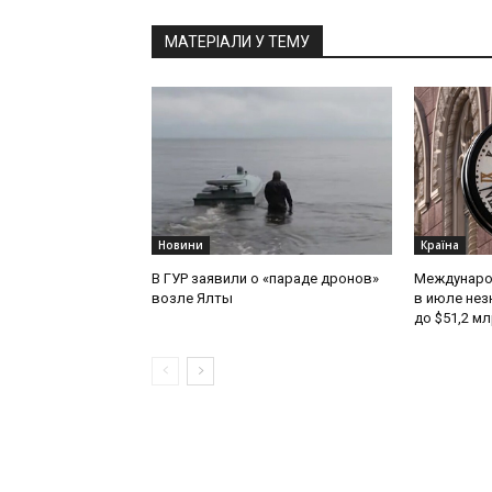
МАТЕРІАЛИ У ТЕМУ
Новини
Країна
В ГУР заявили о «параде дронов»
Междунаро
возле Ялты
в июле нез
до $51,2 м