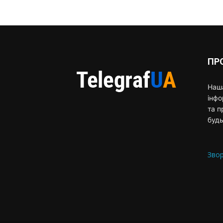
ПР
Наша
інф
та п
будь
Звор