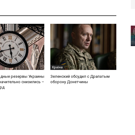
Країна
дные резервы Украины
Зеленский обсудил с Драпатым
начительно снизились –
оборону Донетчины
лрд