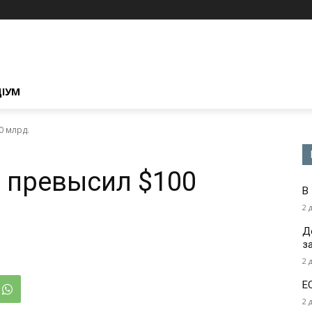
ЦІУМ
0 млрд.
 превысил $100
В
2 
Д
з
2 
Е
2 