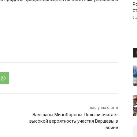
Р
с
3 
наступна стаття
Замглавы Минобороны Польши считает
высокой вероятность участия Варшавы в
войне