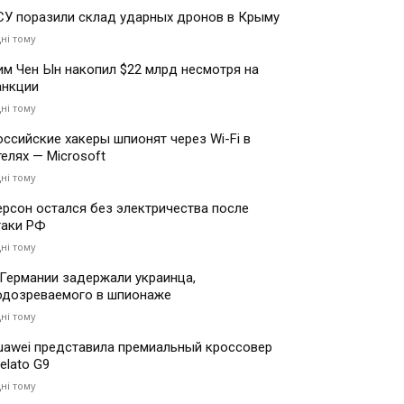
СУ поразили склад ударных дронов в Крыму
дні тому
им Чен Ын накопил $22 млрд несмотря на
анкции
дні тому
оссийские хакеры шпионят через Wi-Fi в
телях — Microsoft
дні тому
ерсон остался без электричества после
таки РФ
дні тому
 Германии задержали украинца,
одозреваемого в шпионаже
дні тому
uawei представила премиальный кроссовер
elato G9
дні тому