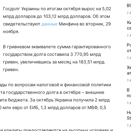
В
Госдолг Украины по итогам октября вырос на 5,02
2 
млрд долларов до 103,12 млрд долларов. Об этом
К
свидетельствуют
данные
Минфина во вторник, 29
с
ноября.
2 
Р
В гривневом эквивалете сумма гарантированного
о
государством долга составила 3 770,95 млрд
3 
гривен, увеличившись за месяц на 183,51 млрд
Х
гривен.
а
3 
ады по вопросам налоговой и финансовой политики
В
та государственного долга в октябре – внешние
п
та бюджета. За октябрь Украина получила 2 млрд
3 
млн евро от ЕИБ, 1,3 млрд долларов от МВФ, 0,5
H
St
3 
ти кредиты предоставляются на льготных условиях и