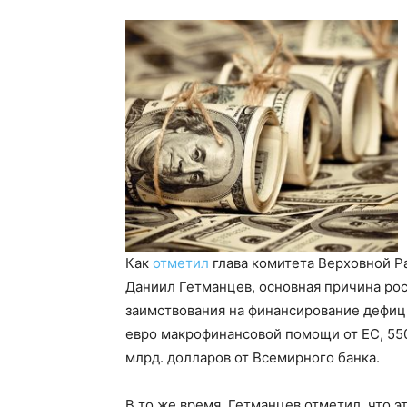
Как
отметил
глава комитета Верховной Р
Даниил Гетманцев, основная причина рос
заимствования на финансирование дефици
евро макрофинансовой помощи от ЕС, 550 
млрд. долларов от Всемирного банка.
В то же время, Гетманцев отметил, что э