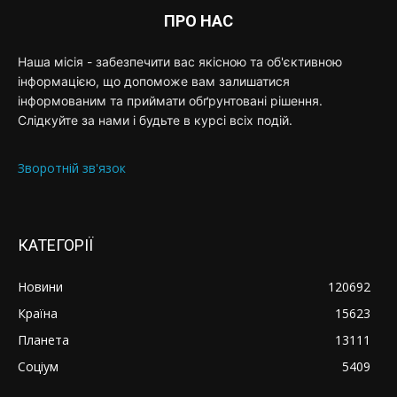
ПРО НАС
Наша місія - забезпечити вас якісною та об'єктивною
інформацією, що допоможе вам залишатися
інформованим та приймати обґрунтовані рішення.
Слідкуйте за нами і будьте в курсі всіх подій.
Зворотній зв'язок
КАТЕГОРІЇ
Новини
120692
Країна
15623
Планета
13111
Соціум
5409