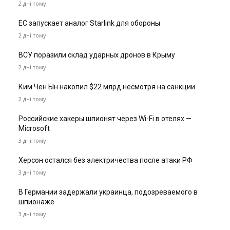
2 дні тому
ЕС запускает аналог Starlink для обороны
2 дні тому
ВСУ поразили склад ударных дронов в Крыму
2 дні тому
Ким Чен Ын накопил $22 млрд несмотря на санкции
2 дні тому
Российские хакеры шпионят через Wi-Fi в отелях —
Microsoft
3 дні тому
Херсон остался без электричества после атаки РФ
3 дні тому
В Германии задержали украинца, подозреваемого в
шпионаже
3 дні тому