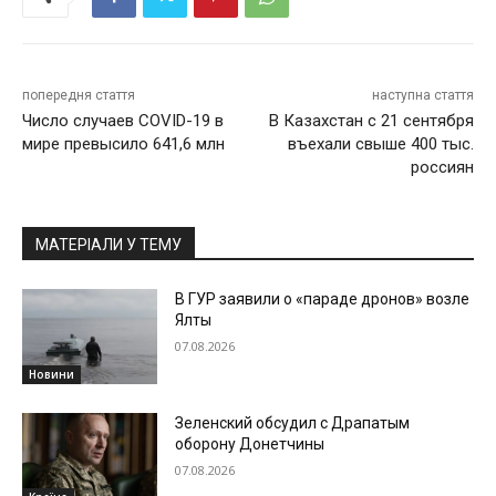
попередня стаття
наступна стаття
Число случаев COVID-19 в
В Казахстан с 21 сентября
мире превысило 641,6 млн
въехали свыше 400 тыс.
россиян
МАТЕРІАЛИ У ТЕМУ
В ГУР заявили о «параде дронов» возле
Ялты
07.08.2026
Новини
Зеленский обсудил с Драпатым
оборону Донетчины
07.08.2026