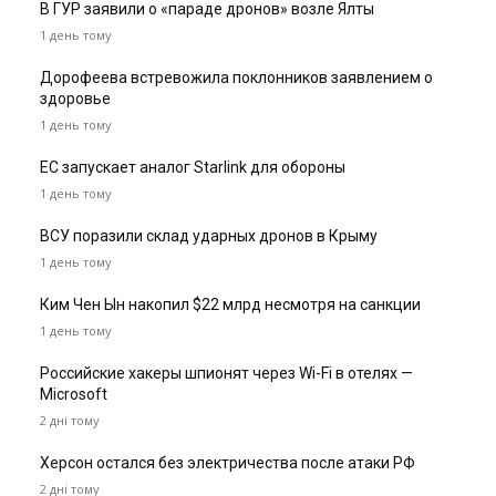
В ГУР заявили о «параде дронов» возле Ялты
1 день тому
Дорофеева встревожила поклонников заявлением о
здоровье
1 день тому
ЕС запускает аналог Starlink для обороны
1 день тому
ВСУ поразили склад ударных дронов в Крыму
1 день тому
Ким Чен Ын накопил $22 млрд несмотря на санкции
1 день тому
Российские хакеры шпионят через Wi-Fi в отелях —
Microsoft
2 дні тому
Херсон остался без электричества после атаки РФ
2 дні тому