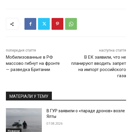
попередня стаття
наступна стаття
Мобилизованные в РФ
В ЕК заявили, что не
массово гибнут на фронте
планируют вводить запрет
— разведка Британии
на импорт российского
газа
МАТЕРІАЛИ У ТЕМУ
В ГУР заявили о «параде дронов» возле
Ялты
07.08.2026
Новини