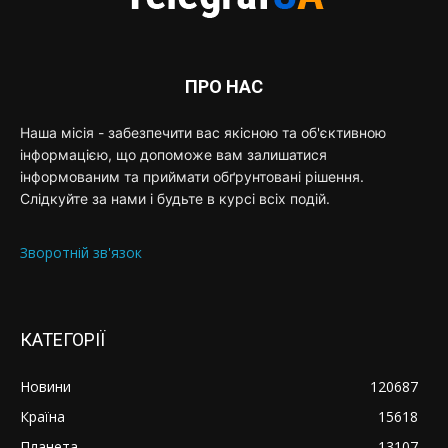
ПРО НАС
Наша місія - забезпечити вас якісною та об'єктивною
інформацією, що допоможе вам залишатися
інформованим та приймати обґрунтовані рішення.
Слідкуйте за нами і будьте в курсі всіх подій.
Зворотній зв'язок
КАТЕГОРІЇ
Новини
120687
Країна
15618
Планета
13107