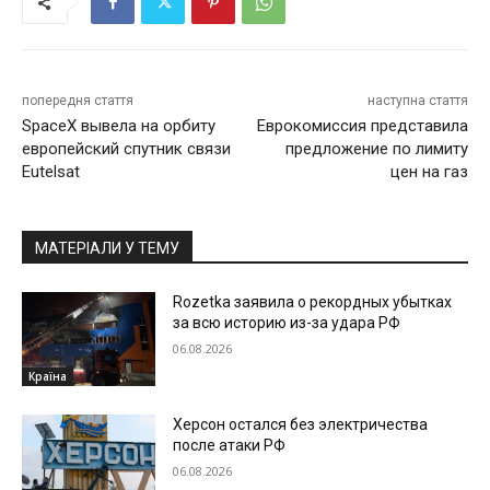
попередня стаття
наступна стаття
SpaceX вывела на орбиту
Еврокомиссия представила
европейский спутник связи
предложение по лимиту
Eutelsat
цен на газ
МАТЕРІАЛИ У ТЕМУ
Rozetka заявила о рекордных убытках
за всю историю из-за удара РФ
06.08.2026
Країна
Херсон остался без электричества
после атаки РФ
06.08.2026