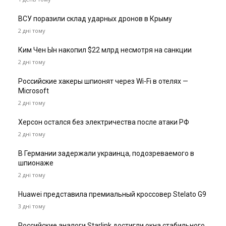
ВСУ поразили склад ударных дронов в Крыму
2 дні тому
Ким Чен Ын накопил $22 млрд несмотря на санкции
2 дні тому
Российские хакеры шпионят через Wi-Fi в отелях —
Microsoft
2 дні тому
Херсон остался без электричества после атаки РФ
2 дні тому
В Германии задержали украинца, подозреваемого в
шпионаже
2 дні тому
Huawei представила премиальный кроссовер Stelato G9
3 дні тому
Российские аналоги Starlink достигли окна стабильного