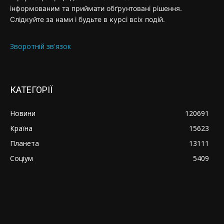
інформованим та приймати обґрунтовані рішення.
Слідкуйте за нами і будьте в курсі всіх подій.
Зворотній зв'язок
КАТЕГОРІЇ
Новини
120691
Країна
15623
Планета
13111
Соціум
5409