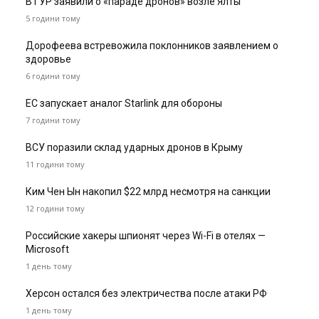
В ГУР заявили о «параде дронов» возле Ялты
5 години тому
Дорофеева встревожила поклонников заявлением о
здоровье
6 години тому
ЕС запускает аналог Starlink для обороны
7 години тому
ВСУ поразили склад ударных дронов в Крыму
11 години тому
Ким Чен Ын накопил $22 млрд несмотря на санкции
12 години тому
Российские хакеры шпионят через Wi-Fi в отелях —
Microsoft
1 день тому
Херсон остался без электричества после атаки РФ
1 день тому