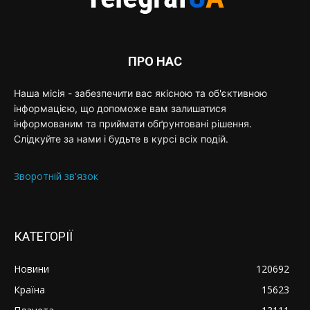
ПРО НАС
Наша місія - забезпечити вас якісною та об'єктивною
інформацією, що допоможе вам залишатися
інформованим та приймати обґрунтовані рішення.
Слідкуйте за нами і будьте в курсі всіх подій.
Зворотній зв'язок
КАТЕГОРІЇ
Новини
120692
Країна
15623