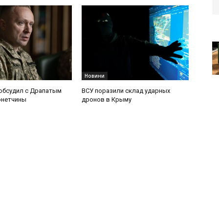
Новини
обсудил с Драпатым
ВСУ поразили склад ударных
онетчины
дронов в Крыму