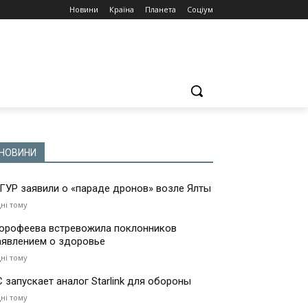
Новини
Країна
Планета
Соціум
НОВИНИ
 ГУР заявили о «параде дронов» возле Ялты
дні тому
орофеева встревожила поклонников
аявлением о здоровье
дні тому
С запускает аналог Starlink для обороны
дні тому