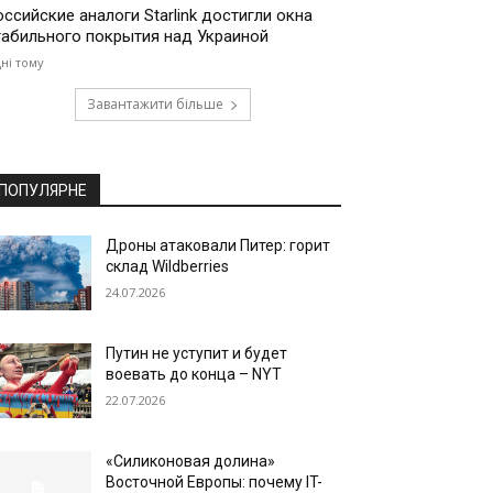
оссийские аналоги Starlink достигли окна
табильного покрытия над Украиной
дні тому
Завантажити більше
ПОПУЛЯРНЕ
Дроны атаковали Питер: горит
склад Wildberries
24.07.2026
Путин не уступит и будет
воевать до конца – NYT
22.07.2026
«Силиконовая долина»
Восточной Европы: почему IT-