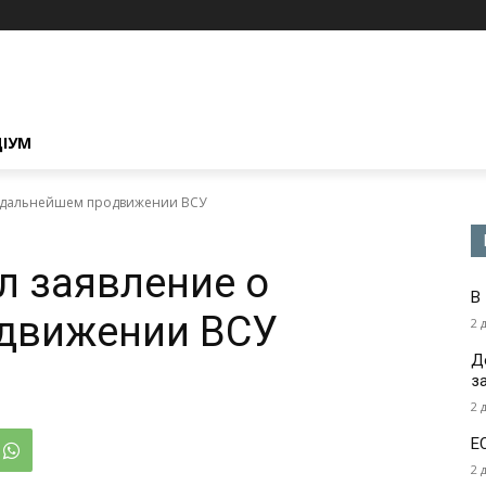
ЦІУМ
о дальнейшем продвижении ВСУ
л заявление о
В
движении ВСУ
2 
Д
з
2 
Е
2 