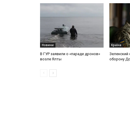
Новини
Країна
В ГУР заявили о «параде дронов»
Зеленский 
возле Ялты
оборону Д