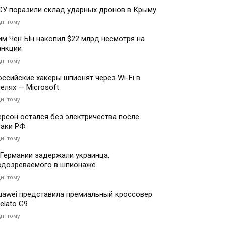
СУ поразили склад ударных дронов в Крыму
дні тому
им Чен Ын накопил $22 млрд несмотря на
анкции
дні тому
оссийские хакеры шпионят через Wi-Fi в
телях — Microsoft
дні тому
ерсон остался без электричества после
таки РФ
дні тому
 Германии задержали украинца,
одозреваемого в шпионаже
дні тому
uawei представила премиальный кроссовер
elato G9
дні тому