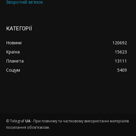
Зворотній зв'язок
КАТЕГОРІЇ
Новини
120692
Країна
15623
Планета
13111
Соціум
5409
© Telegraf
UA
- При повному та частковому використанні матеріалів
посилання обов'язкове.