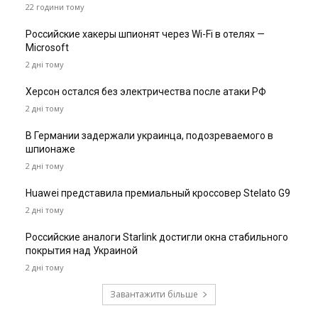
22 години тому
Российские хакеры шпионят через Wi-Fi в отелях —
Microsoft
2 дні тому
Херсон остался без электричества после атаки РФ
2 дні тому
В Германии задержали украинца, подозреваемого в
шпионаже
2 дні тому
Huawei представила премиальный кроссовер Stelato G9
2 дні тому
Российские аналоги Starlink достигли окна стабильного
покрытия над Украиной
2 дні тому
Завантажити більше