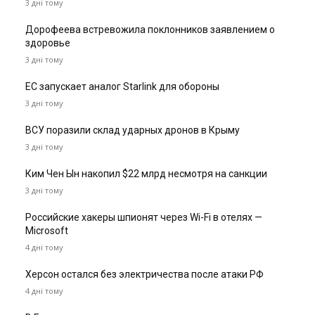
3 дні тому
Дорофеева встревожила поклонников заявлением о
здоровье
3 дні тому
ЕС запускает аналог Starlink для обороны
3 дні тому
ВСУ поразили склад ударных дронов в Крыму
3 дні тому
Ким Чен Ын накопил $22 млрд несмотря на санкции
3 дні тому
Российские хакеры шпионят через Wi-Fi в отелях —
Microsoft
4 дні тому
Херсон остался без электричества после атаки РФ
4 дні тому