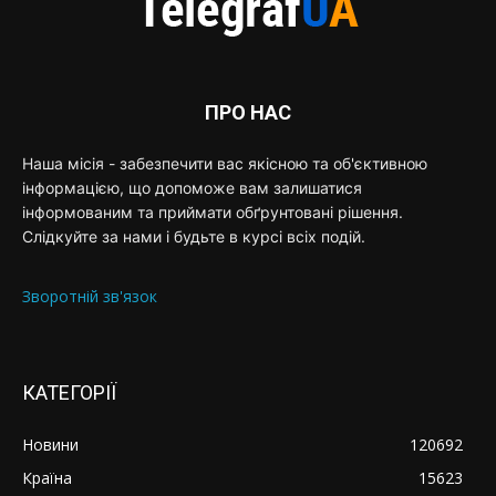
ПРО НАС
Наша місія - забезпечити вас якісною та об'єктивною
інформацією, що допоможе вам залишатися
інформованим та приймати обґрунтовані рішення.
Слідкуйте за нами і будьте в курсі всіх подій.
Зворотній зв'язок
КАТЕГОРІЇ
Новини
120692
Країна
15623