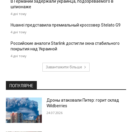
В Германии задержали украинца, подозреваемого в
шпионаже
4 дні тому
Huawei представила премиальный кроссовер Stelato G9
4 дні тому
Российские аналоги Starlink достигли окна стабильного
покрытия над Украиной
4 дні тому
Завантажити більше
ПОПУЛЯРНЕ
Дроны атаковали Питер: горит склад
Wildberries
24.07.2026