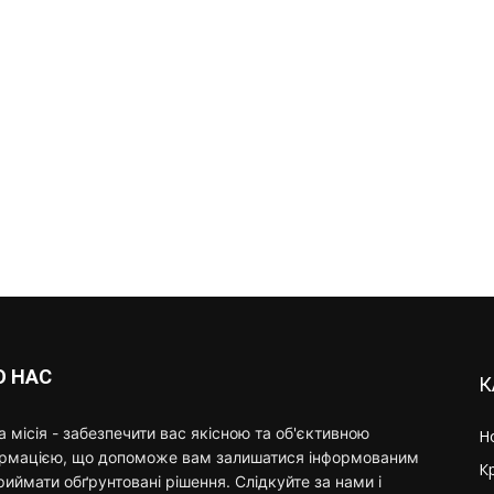
О НАС
К
 місія - забезпечити вас якісною та об'єктивною
Н
ормацією, що допоможе вам залишатися інформованим
К
риймати обґрунтовані рішення. Слідкуйте за нами і