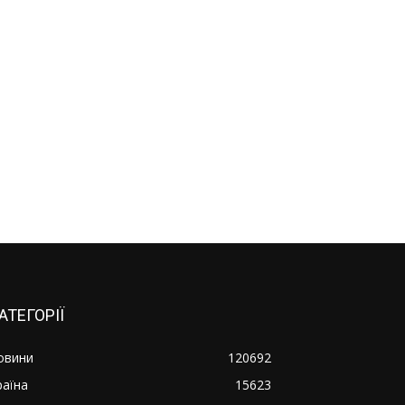
АТЕГОРІЇ
овини
120692
раїна
15623