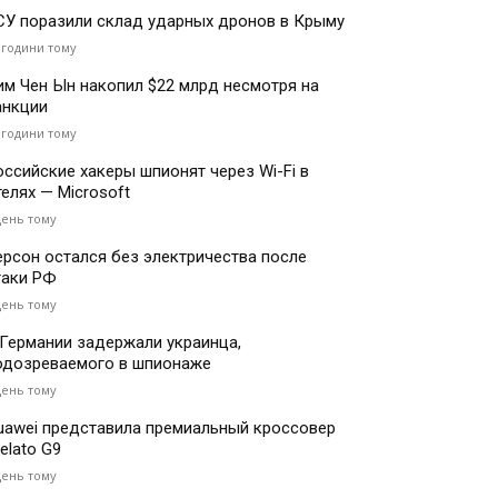
СУ поразили склад ударных дронов в Крыму
 години тому
им Чен Ын накопил $22 млрд несмотря на
анкции
 години тому
оссийские хакеры шпионят через Wi-Fi в
телях — Microsoft
день тому
ерсон остался без электричества после
таки РФ
день тому
 Германии задержали украинца,
одозреваемого в шпионаже
день тому
uawei представила премиальный кроссовер
elato G9
день тому