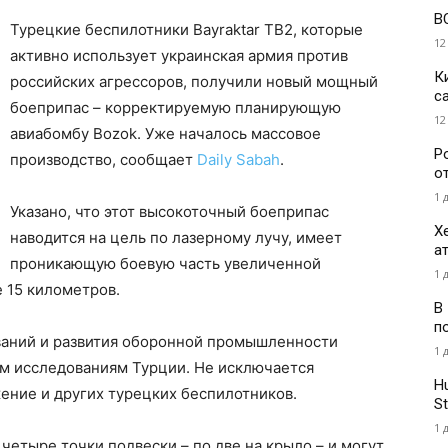
В
Турецкие беспилотники Bayraktar TB2, которые
12
активно использует украинская армия против
К
российских агрессоров, получили новый мощный
с
боеприпас – корректируемую планирующую
12
авиабомбу Bozok. Уже началось массовое
Р
производство, сообщает
Daily Sabah
.
о
1 
Указано, что этот высокоточный боеприпас
Х
наводится на цель по лазерному лучу, имеет
а
проникающую боевую часть увеличенной
1 
 15 километров.
В
п
ваний и развития оборонной промышленности
1 
им исследованиям Турции. Не исключается
H
ение и других турецких беспилотников.
St
1 
 четыре точки подвески – по две на крыло – и могут