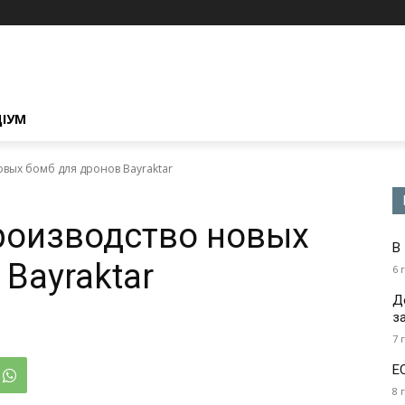
ЦІУМ
овых бомб для дронов Bayraktar
роизводство новых
В
Bayraktar
6 
Д
з
7 
Е
8 