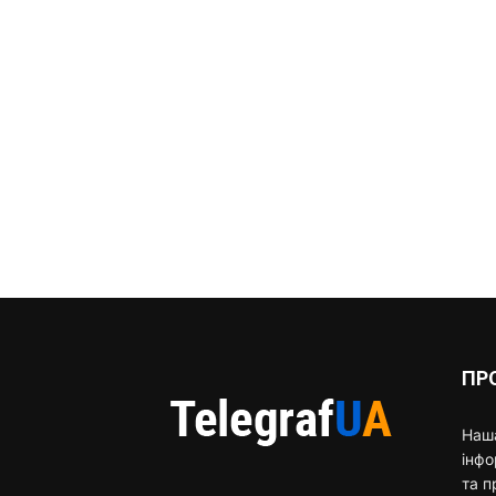
ПР
Наша
інф
та п