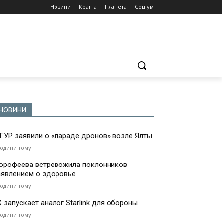
Новини
Країна
Планета
Соціум
НОВИНИ
 ГУР заявили о «параде дронов» возле Ялты
години тому
орофеева встревожила поклонников
аявлением о здоровье
години тому
С запускает аналог Starlink для обороны
години тому