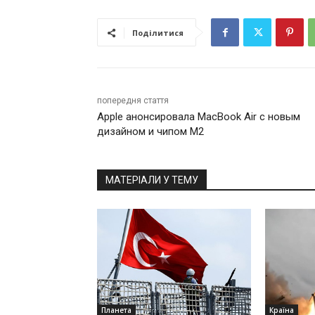
Поділитися
попередня стаття
Apple анонсировала MacBook Air с новым
дизайном и чипом M2
МАТЕРІАЛИ У ТЕМУ
Планета
Країна