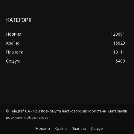
КАТЕГОРІЇ
Новини
120691
Країна
15623
Планета
13111
Соціум
5409
© Telegraf
UA
- При повному та частковому використанні матеріалів
посилання обов'язкове.
Новини
Країна
Планета
Соціум