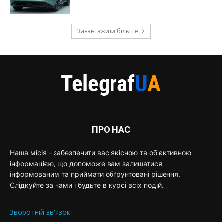
Завантажити більше
ПРО НАС
Наша місія - забезпечити вас якісною та об'єктивною
інформацією, що допоможе вам залишатися
інформованим та приймати обґрунтовані рішення.
Слідкуйте за нами і будьте в курсі всіх подій.
Зворотній зв'язок