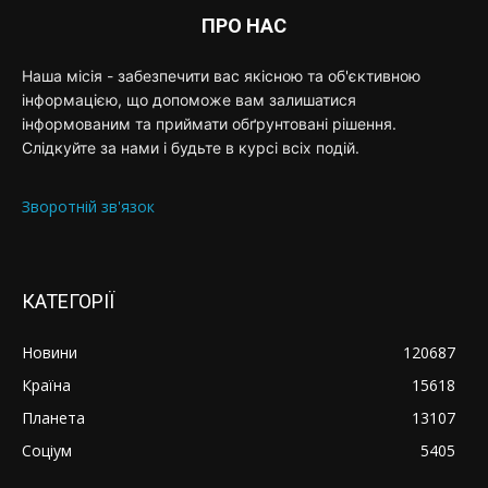
ПРО НАС
Наша місія - забезпечити вас якісною та об'єктивною
інформацією, що допоможе вам залишатися
інформованим та приймати обґрунтовані рішення.
Слідкуйте за нами і будьте в курсі всіх подій.
Зворотній зв'язок
КАТЕГОРІЇ
Новини
120687
Країна
15618
Планета
13107
Соціум
5405