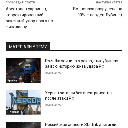
попередня стаття
наступна стаття
Арестован украинец,
Волноваха разрушена на
корректировавший
90% – нардеп Лубинец
ракетный удар врага по
Николаеву
МАТЕРІАЛИ У ТЕМУ
Rozetka заявила о рекордных убытках
за всю историю из-за удара РФ
06.08.2026
Країна
Херсон остался без электричества
после атаки РФ
06.08.2026
Новини
Российские аналоги Starlink достигли