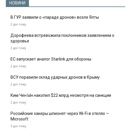
НОВИНИ
В ГУР заявили о «параде дронов» возле Ялты
2 дні тому
Дорофеева встревожила поклонников заявлением о
здоровье
2 дні тому
ЕС запускает аналог Starlink для обороны
2 дні тому
ВСУ поразили склад ударных дронов в Крыму
2 дні тому
Ким Чен Ын накопил $22 млрд несмотря на санкции
2 дні тому
Российские хакеры шпионят через Wi-Fi в отелях —
Microsoft
3 дні тому