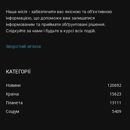
Наша місія - забезпечити вас якісною та об'єктивною
інформацією, що допоможе вам залишатися
інформованим та приймати обґрунтовані рішення.
Слідкуйте за нами і будьте в курсі всіх подій.
Зворотній зв'язок
КАТЕГОРІЇ
Новини
120692
Країна
15623
Планета
13111
Соціум
5409