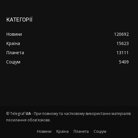
КАТЕГОРІЇ
Новини
120692
Країна
15623
Планета
13111
Соціум
5409
© Telegraf
UA
- При повному та частковому використанні матеріалів
посилання обов'язкове.
Новини
Країна
Планета
Соціум