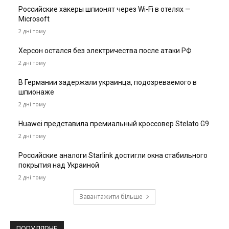
Российские хакеры шпионят через Wi-Fi в отелях —
Microsoft
2 дні тому
Херсон остался без электричества после атаки РФ
2 дні тому
В Германии задержали украинца, подозреваемого в
шпионаже
2 дні тому
Huawei представила премиальный кроссовер Stelato G9
2 дні тому
Российские аналоги Starlink достигли окна стабильного
покрытия над Украиной
2 дні тому
Завантажити більше