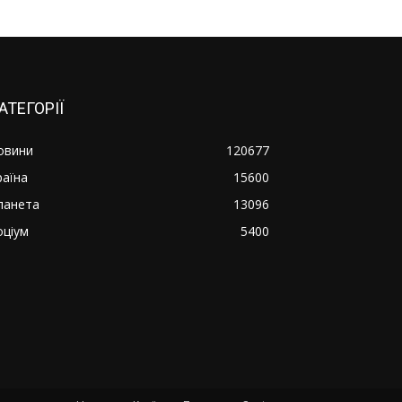
АТЕГОРІЇ
овини
120677
раїна
15600
ланета
13096
оціум
5400