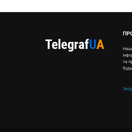
ПР
Наша
інф
та п
будь
Звор