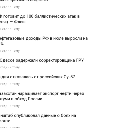
 години тому
Ф готовит до 100 баллистических атак в
есяц — Флеш
 години тому
ефтегазовые доходы РФ в июле выросли на
9%
 години тому
 Одессе задержали корректировщика ГРУ
 години тому
ндия отказалась от российских Су-57
 години тому
азахстан наращивает экспорт нефти через
атуми в обход России
 години тому
енштаб опубликовал данные о боях на
ронте
 години тому