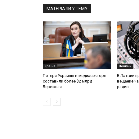
МАТЕРІАЛИ У ТЕМУ
Країна
Новини
Потери Украины в медиасекторе
В Латвии п
составили более $2 млрд –
вещание ча
Бережная
радио