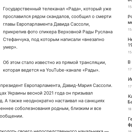
15
Государственный телеканал «Рада», который уже
прославился рядом скандалов, сообщил о смерти
Р
м
главы Европарламента Давида Сассоли,
15
прикрепив фото спикера Верховной Рады Руслана
Стефанчука, под которым написали «внезапно
Н
1
умер».
15
В
Об этом стало известно из прямой трансляции,
17
которая ведется на YouTube-канале «Рады».
И
 президент Европарламента, Давид-Мария Сассоли.
17
цах Украины весной 2021 года он призывал
К
. А также неоднократно настаивал на санкциях
Б
реннее соболезнования родным, близким и все
18
 сообщении.
Г
ф
одколоть своего непосредственного начальника —
19