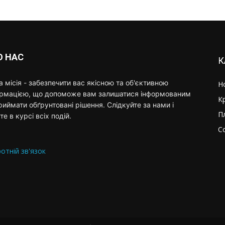
О НАС
К
 місія - забезпечити вас якісною та об'єктивною
Н
ормацією, що допоможе вам залишатися інформованим
К
риймати обґрунтовані рішення. Слідкуйте за нами і
П
те в курсі всіх подій.
С
отній зв'язок