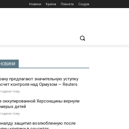
Новини
Країна
Планета
Соціум
НОВИНИ
рану предлагают значительную уступку
асчет контроля над Ормузом — Reuters
 години тому
з оккупированной Херсонщины вернули
емерых детей
 години тому
оналду защитил возлюбленную после
олны критики в соцсетях