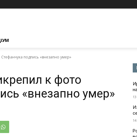
ЦІУМ
о Стефанчука подпись «внезапно умер»
икрепил к фото
И
ись «внезапно умер»
н
13
И
с
14
Р
в