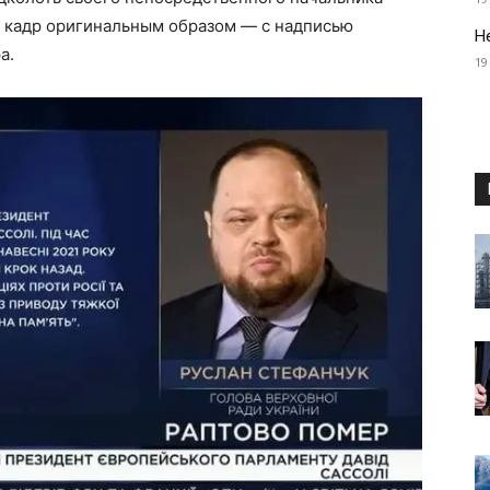
л кадр оригинальным образом — с надписью
Н
а.
19