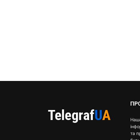
ПР
Наша
інф
та п