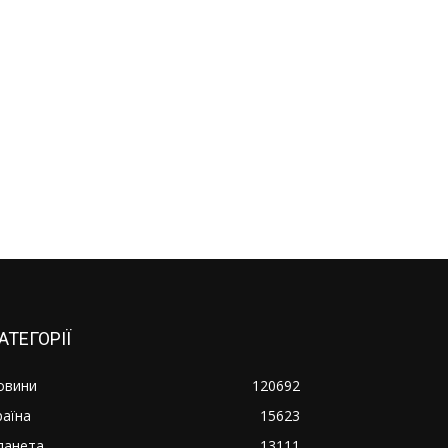
АТЕГОРІЇ
овини
120692
раїна
15623
ланета
13111