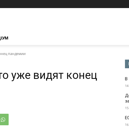
ЦІУМ
конец пандемии
то уже видят конец
В
14
Д
з
15
Е
16