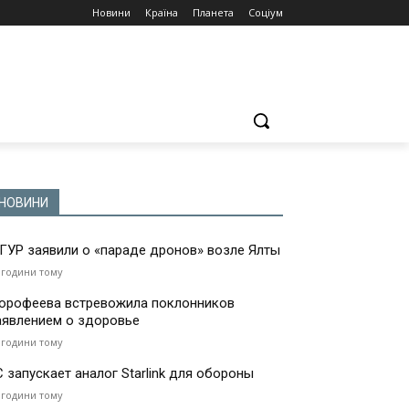
Новини
Країна
Планета
Соціум
НОВИНИ
 ГУР заявили о «параде дронов» возле Ялты
 години тому
орофеева встревожила поклонников
аявлением о здоровье
 години тому
С запускает аналог Starlink для обороны
 години тому