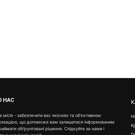
О НАС
К
 місія - забезпечити вас якісною та об'єктивною
Н
ормацією, що допоможе вам залишатися інформованим
К
риймати обґрунтовані рішення. Слідкуйте за нами і
П