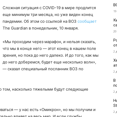
В
Сложная ситуация с COVID-19 в мире продлится
19
еще минимум три месяца, но уже виден конец
К
пандемии. Об этом со ссылкой на ВОЗ
сообщает
с
The Guardian в понедельник, 10 января.
20
Р
«Мы проходим через марафон, и нельзя сказать,
о
что мы в конце него — этот конец в нашем поле
2 
зрения, но пока до него далеко. И до того, как мы
Х
до него доберемся, будет еще несколько волн»,
а
— сказал специальный посланник ВОЗ по
2 
В
п
 о том, насколько тяжелыми будут следующие
2 
H
St
иваться — у нас есть «Омикрон», но мы получим и
2 
тельно влияет на весь мир. И если службы