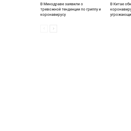
В Минздраве заявили о
В Китае об
тревожной тенденции по гриппу и
коронавиру
коронавирусу
угрожающи