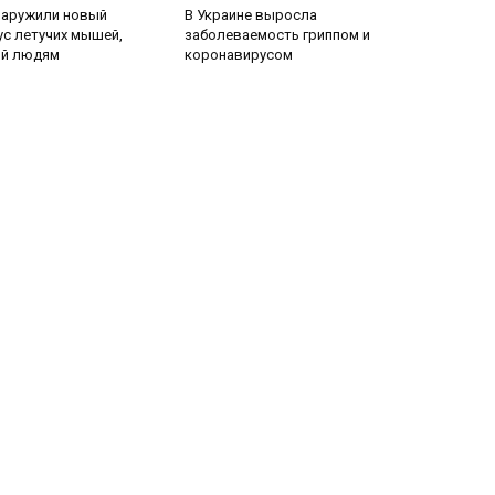
наружили новый
В Украине выросла
с летучих мышей,
заболеваемость гриппом и
й людям
коронавирусом