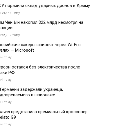
СУ поразили склад ударных дронов в Крыму
 години тому
им Чен Ын накопил $22 млрд несмотря на
анкции
 години тому
оссийские хакеры шпионят через Wi-Fi в
телях — Microsoft
дні тому
ерсон остался без электричества после
таки РФ
дні тому
 Германии задержали украинца,
одозреваемого в шпионаже
дні тому
uawei представила премиальный кроссовер
elato G9
дні тому