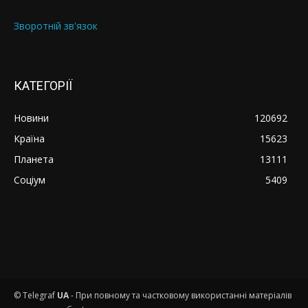
Зворотній зв'язок
КАТЕГОРІЇ
Новини
120692
Країна
15623
Планета
13111
Соціум
5409
© Telegraf
UA
- При повному та частковому використанні матеріалів