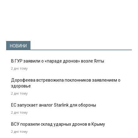
НОВИНИ
В ГУР заявили о «параде дронов» возле Ялты
2 дні тому
Дорофеева встревожила поклонников заявлением о
здоровье
2 дні тому
ЕС запускает аналог Starlink для обороны
2 дні тому
ВСУ поразили склад ударных дронов в Крыму
2 дні тому