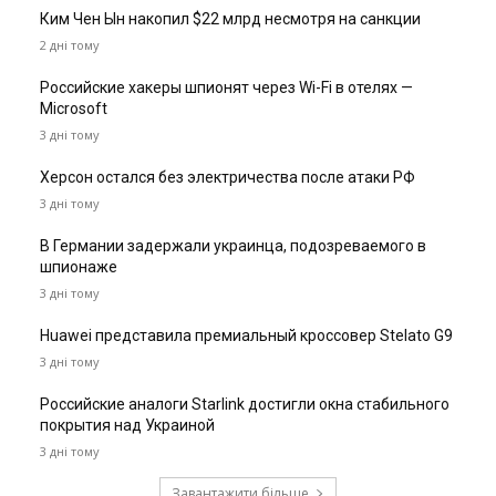
Ким Чен Ын накопил $22 млрд несмотря на санкции
2 дні тому
Российские хакеры шпионят через Wi-Fi в отелях —
Microsoft
3 дні тому
Херсон остался без электричества после атаки РФ
3 дні тому
В Германии задержали украинца, подозреваемого в
шпионаже
3 дні тому
Huawei представила премиальный кроссовер Stelato G9
3 дні тому
Российские аналоги Starlink достигли окна стабильного
покрытия над Украиной
3 дні тому
Завантажити більше