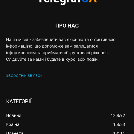
ПРО НАС
Наша місія - забезпечити вас якісною та об'єктивною
інформацією, що допоможе вам залишатися
інформованим та приймати обґрунтовані рішення.
Слідкуйте за нами і будьте в курсі всіх подій.
Зворотній зв'язок
КАТЕГОРІЇ
Новини
120692
Країна
15623
Планета
13111