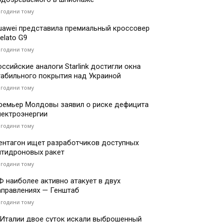
 години тому
uawei представила премиальный кроссовер
elato G9
 години тому
оссийские аналоги Starlink достигли окна
табильного покрытия над Украиной
 години тому
ремьер Молдовы заявил о риске дефицита
лектроэнергии
 години тому
ентагон ищет разработчиков доступных
нтидроновых ракет
 години тому
Ф наиболее активно атакует в двух
аправлениях — Генштаб
 години тому
 Италии двое суток искали выброшенный