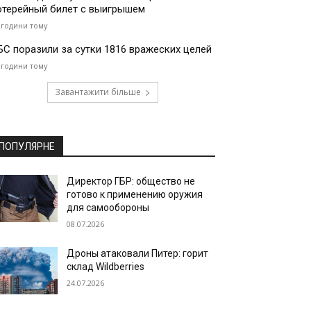
отерейный билет с выигрышем
 години тому
БС поразили за сутки 1816 вражеских целей
 години тому
Завантажити більше
ПОПУЛЯРНЕ
Директор ГБР: общество не
готово к применению оружия
для самообороны
08.07.2026
Дроны атаковали Питер: горит
склад Wildberries
24.07.2026