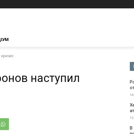
ЦІУМ
 кризис
онов наступил
Р
о
14
Х
а
15
В
п