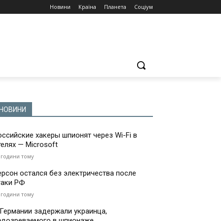
Новини
Країна
Планета
Соціум
НОВИНИ
оссийские хакеры шпионят через Wi-Fi в
телях — Microsoft
 години тому
ерсон остался без электричества после
таки РФ
 години тому
 Германии задержали украинца,
одозреваемого в шпионаже