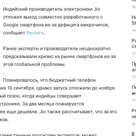
16
Индийский производитель электроники Jio
отложил выход совместно разработанного с
H
St
Google смартфона из-за дефицита микрочипов,
16
сообщает
Reuters
.
Р
с
Ранее эксперты и производители неоднократно
17
предсказывали кризис на рынке смартфонов из-за
П
этой глобальной проблемы.
э
17
Планировалось, что бюджетный телефон
П
ке 10 сентября, однако запуск отложили до ноября.
а
ный сезон, когда индийцы совершают
17
ктроники. За два месяца планируется
Р
ее еще дешевле. Jio также рассчитывает, что за это
н
ков.
18
В
птимистичным прогнозам экспертов, может