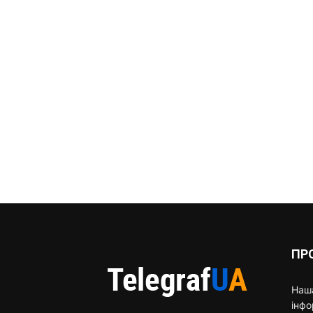
ПР
Наша
інф