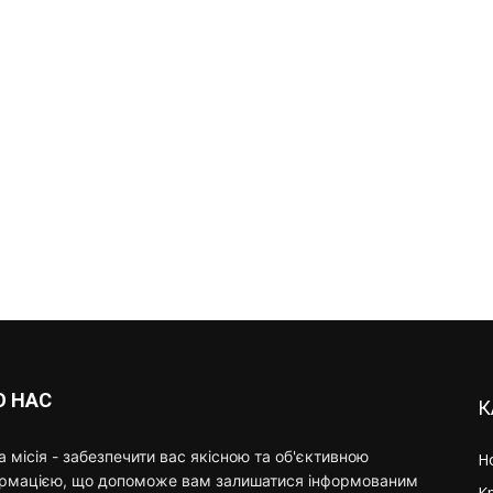
О НАС
К
 місія - забезпечити вас якісною та об'єктивною
Н
ормацією, що допоможе вам залишатися інформованим
К