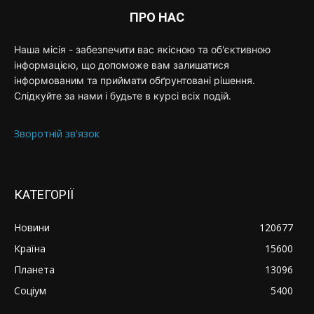
ПРО НАС
Наша місія - забезпечити вас якісною та об'єктивною
інформацією, що допоможе вам залишатися
інформованим та приймати обґрунтовані рішення.
Слідкуйте за нами і будьте в курсі всіх подій.
Зворотній зв'язок
КАТЕГОРІЇ
Новини
120677
Країна
15600
Планета
13096
Соціум
5400