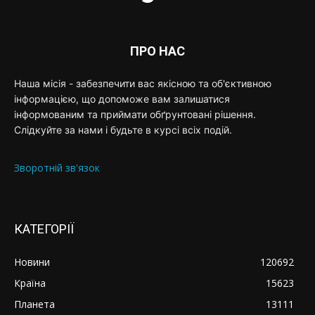
ПРО НАС
Наша місія - забезпечити вас якісною та об'єктивною
інформацією, що допоможе вам залишатися
інформованим та приймати обґрунтовані рішення.
Слідкуйте за нами і будьте в курсі всіх подій.
Зворотній зв'язок
КАТЕГОРІЇ
Новини
120692
Країна
15623
Планета
13111