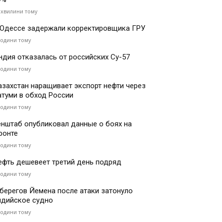
 хвилини тому
 Одессе задержали корректировщика ГРУ
години тому
ндия отказалась от российских Су-57
години тому
азахстан наращивает экспорт нефти через
атуми в обход России
години тому
енштаб опубликовал данные о боях на
ронте
години тому
ефть дешевеет третий день подряд
години тому
 берегов Йемена после атаки затонуло
ндийское судно
години тому