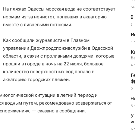
54
На пляжах Одессы морская вода не соответствует
нормам из-за нечистот, попавших в акваторию
В
вместе с ливневыми потоками.
3 
И
Как сообщили журналистам в Главном
3 
управлении Держпродспоживслужби в Одесской
К
области, в связи с проливными дождями, которые
Б
прошли в городе в ночь на 22 июля, большое
4 
количество поверхностных вод попало в
Г
акваторию городских пляжей.
ф
5 
иологической ситуации в летний период и
Н
я водным путем, рекомендовано воздержаться от
5 
споряжения», — сказано в сообщении.
У
и
6 