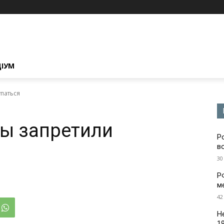
ЦІУМ
упаться
ы запретили
Р
в
30
Р
м
42
Н
1