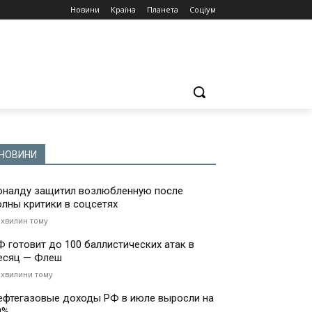
Новини
Країна
Планета
Соціум
НОВИНИ
оналду защитил возлюбленную после
олны критики в соцсетях
 хвилин тому
Ф готовит до 100 баллистических атак в
есяц — Флеш
 хвилини тому
ефтегазовые доходы РФ в июле выросли на
9%