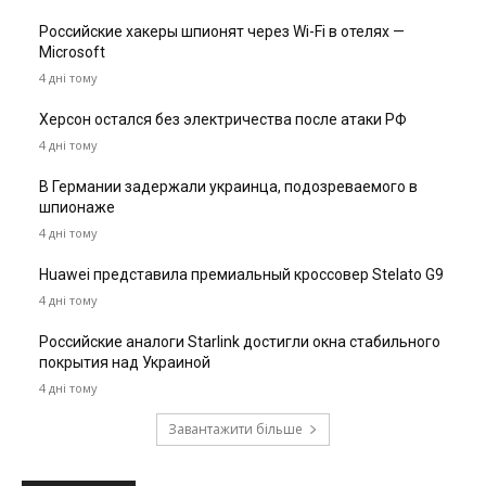
Российские хакеры шпионят через Wi-Fi в отелях —
Microsoft
4 дні тому
Херсон остался без электричества после атаки РФ
4 дні тому
В Германии задержали украинца, подозреваемого в
шпионаже
4 дні тому
Huawei представила премиальный кроссовер Stelato G9
4 дні тому
Российские аналоги Starlink достигли окна стабильного
покрытия над Украиной
4 дні тому
Завантажити більше