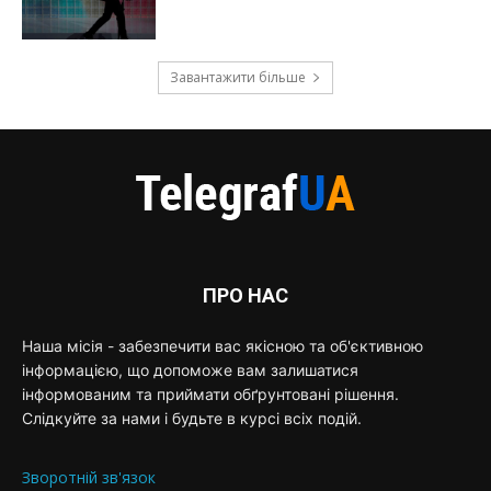
Завантажити більше
ПРО НАС
Наша місія - забезпечити вас якісною та об'єктивною
інформацією, що допоможе вам залишатися
інформованим та приймати обґрунтовані рішення.
Слідкуйте за нами і будьте в курсі всіх подій.
Зворотній зв'язок