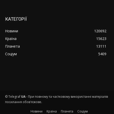
КАТЕГОРІЇ
Новини
120692
Країна
15623
Планета
13111
Соціум
5409
© Telegraf
UA
- При повному та частковому використанні матеріалів
посилання обов'язкове.
Новини
Країна
Планета
Соціум