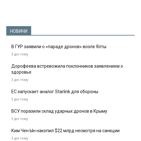
НОВИНИ
В ГУР заявили о «параде дронов» возле Ялты
3 дні тому
Дорофеева встревожила поклонников заявлением о
здоровье
3 дні тому
ЕС запускает аналог Starlink для обороны
3 дні тому
ВСУ поразили склад ударных дронов в Крыму
3 дні тому
Ким Чен Ын накопил $22 млрд несмотря на санкции
3 дні тому